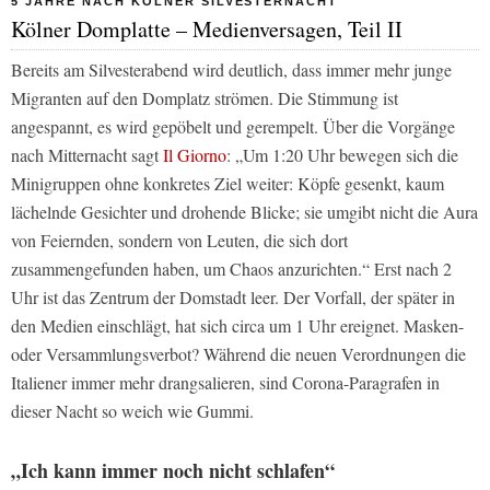
5 JAHRE NACH KÖLNER SILVESTERNACHT
Kölner Domplatte – Medienversagen, Teil II
Bereits am Silvesterabend wird deutlich, dass immer mehr junge
Migranten auf den Domplatz strömen. Die Stimmung ist
angespannt, es wird gepöbelt und gerempelt. Über die Vorgänge
nach Mitternacht sagt
Il Giorno
: „Um 1:20 Uhr bewegen sich die
Minigruppen ohne konkretes Ziel weiter: Köpfe gesenkt, kaum
lächelnde Gesichter und drohende Blicke; sie umgibt nicht die Aura
von Feiernden, sondern von Leuten, die sich dort
zusammengefunden haben, um Chaos anzurichten.“ Erst nach 2
Uhr ist das Zentrum der Domstadt leer. Der Vorfall, der später in
den Medien einschlägt, hat sich circa um 1 Uhr ereignet. Masken-
oder Versammlungsverbot? Während die neuen Verordnungen die
Italiener immer mehr drangsalieren, sind Corona-Paragrafen in
dieser Nacht so weich wie Gummi.
„Ich kann immer noch nicht schlafen“