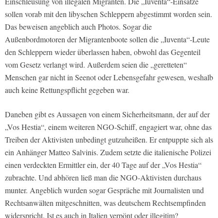
Einschleusung von illegalen Migranten. Die „Iuventa“-Einsätze
sollen vorab mit den libyschen Schleppern abgestimmt worden sein.
Das beweisen angeblich auch Photos. Sogar die
Außenbordmotoren der Migrantenboote sollen die „Iuventa“-Leute
den Schleppern wieder überlassen haben, obwohl das Gegenteil
vom Gesetz verlangt wird. Außerdem seien die „geretteten“
Menschen gar nicht in Seenot oder Lebensgefahr gewesen, weshalb
auch keine Rettungspflicht gegeben war.
Daneben gibt es Aussagen von einem Sicherheitsmann, der auf der
„Vos Hestia“, einem weiteren NGO-Schiff, engagiert war, ohne das
Treiben der Aktivisten unbedingt gutzuheißen. Er entpuppte sich als
ein Anhänger Matteo Salvinis. Zudem setzte die italienische Polizei
einen verdeckten Ermittler ein, der 40 Tage auf der „Vos Hestia“
zubrachte. Und abhören ließ man die NGO-Aktivisten durchaus
munter. Angeblich wurden sogar Gespräche mit Journalisten und
Rechtsanwälten mitgeschnitten, was deutschem Rechtsempfinden
widerspricht. Ist es auch in Italien verpönt oder illegitim?