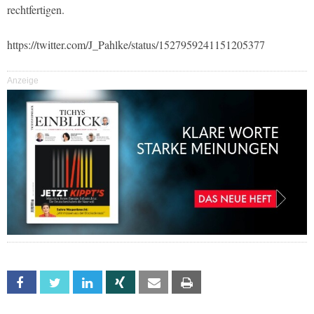
rechtfertigen.
https://twitter.com/J_Pahlke/status/1527959241151205377
Anzeige
Facebook
Twitter
Linkedin
Xing
Email
Print