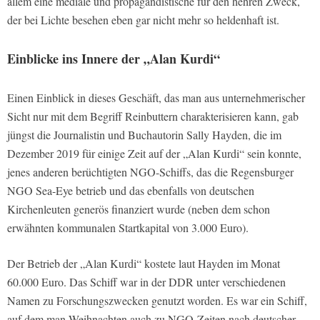
allem eine mediale und propagandistische für den hehren Zweck,
der bei Lichte besehen eben gar nicht mehr so heldenhaft ist.
Einblicke ins Innere der „Alan Kurdi“
Einen Einblick in dieses Geschäft, das man aus unternehmerischer
Sicht nur mit dem Begriff Reinbuttern charakterisieren kann, gab
jüngst die Journalistin und Buchautorin Sally Hayden, die im
Dezember 2019 für einige Zeit auf der „Alan Kurdi“ sein konnte,
jenes anderen berüchtigten NGO-Schiffs, das die Regensburger
NGO Sea-Eye betrieb und das ebenfalls von deutschen
Kirchenleuten generös finanziert wurde (neben dem schon
erwähnten kommunalen Startkapital von 3.000 Euro).
Der Betrieb der „Alan Kurdi“ kostete laut Hayden im Monat
60.000 Euro. Das Schiff war in der DDR unter verschiedenen
Namen zu Forschungszwecken genutzt worden. Es war ein Schiff,
auf dem man Weihnachten auch zu NGO-Zeiten nach deutscher