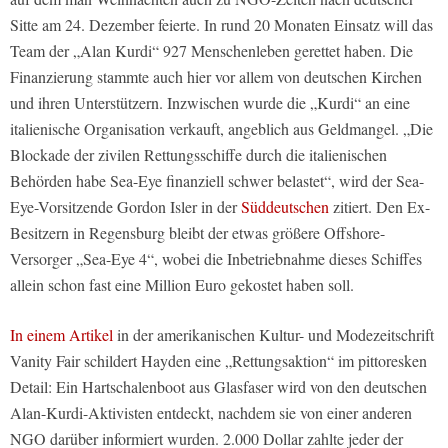
Sitte am 24. Dezember feierte. In rund 20 Monaten Einsatz will das
Team der „Alan Kurdi“ 927 Menschenleben gerettet haben. Die
Finanzierung stammte auch hier vor allem von deutschen Kirchen
und ihren Unterstützern. Inzwischen wurde die „Kurdi“ an eine
italienische Organisation verkauft, angeblich aus Geldmangel. „Die
Blockade der zivilen Rettungsschiffe durch die italienischen
Behörden habe Sea-Eye finanziell schwer belastet“, wird der Sea-
Eye-Vorsitzende Gordon Isler in der
Süddeutschen
zitiert. Den Ex-
Besitzern in Regensburg bleibt der etwas größere Offshore-
Versorger „Sea-Eye 4“, wobei die Inbetriebnahme dieses Schiffes
allein schon fast eine Million Euro gekostet haben soll.
In einem Artikel
in der amerikanischen Kultur- und Modezeitschrift
Vanity Fair schildert Hayden eine „Rettungsaktion“ im pittoresken
Detail: Ein Hartschalenboot aus Glasfaser wird von den deutschen
Alan-Kurdi-Aktivisten entdeckt, nachdem sie von einer anderen
NGO darüber informiert wurden. 2.000 Dollar zahlte jeder der