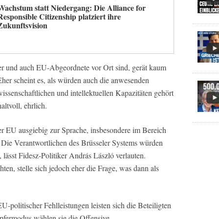
Wachstum statt Niedergang: Die Alliance for
Responsible Citizenship platziert ihre
Zukunftsvision
ker und auch EU-Abgeordnete vor Ort sind, gerät kaum
 Eher scheint es, als würden auch die anwesenden
wissenschaftlichen und intellektuellen Kapazitäten gehört
ltvoll, ehrlich.
r EU ausgiebig zur Sprache, insbesondere im Bereich
k. Die Verantwortlichen des Brüsseler Systems würden
 lässt Fidesz-Politiker András László verlauten.
ten, stelle sich jedoch eher die Frage, was dann als
-politischer Fehlleistungen leisten sich die Beteiligten
pfermodus wählen sie die Offensive.