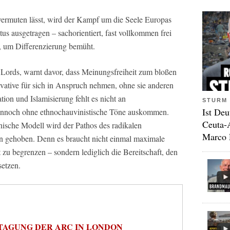
 vermuten lässt, wird der Kampf um die Seele Europas
us ausgetragen – sachorientiert, fast vollkommen frei
, um Differenzierung bemüht.
Lords, warnt davor, dass Meinungsfreiheit zum bloßen
tive für sich in Anspruch nehmen, ohne sie anderen
ion und Islamisierung fehlt es nicht an
STURM 
Ist Deu
dennoch ohne ethnochauvinistische Töne auskommen.
Ceuta-
ische Modell wird der Pathos des radikalen
Marco 
ln gehoben. Denn es braucht nicht einmal maximale
 zu begrenzen – sondern lediglich die Bereitschaft, den
etzen.
TAGUNG DER ARC IN LONDON