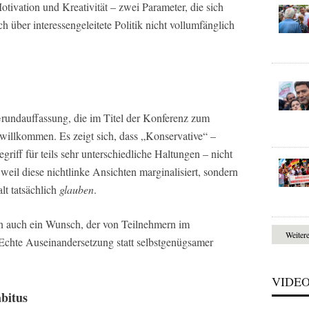
tivation und Kreativität – zwei Parameter, die sich
ch über interessengeleitete Politik nicht vollumfänglich
rundauffassung, die im Titel der Konferenz zum
willkommen. Es zeigt sich, dass „Konservative“ –
riff für teils sehr unterschiedliche Haltungen – nicht
eil diese nichtlinke Ansichten marginalisiert, sondern
lt tatsächlich
glauben
.
nn auch ein Wunsch, der von Teilnehmern im
Weiter
Echte Auseinandersetzung statt selbstgenügsamer
VIDE
abitus