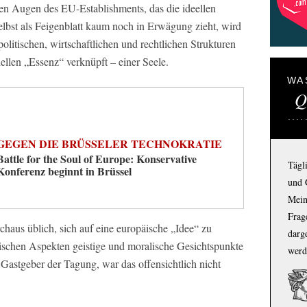
den Augen des EU-Establishments, das die ideellen
bst als Feigenblatt kaum noch in Erwägung zieht, wird
politischen, wirtschaftlichen und rechtlichen Strukturen
iellen „Essenz“ verknüpft – einer Seele.
WA
Q
GEGEN DIE BRÜSSELER TECHNOKRATIE
Battle for the Soul of Europe: Konservative
Tägl
Konferenz beginnt in Brüssel
und 
Mein
Frage
chaus üblich, sich auf eine europäische „Idee“ zu
darg
ischen Aspekten geistige und moralische Gesichtspunkte
werd
 Gastgeber der Tagung, war das offensichtlich nicht