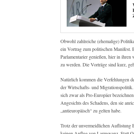
Obwohl zahlreiche (ehemalige) Politi
ein Vortrag zum politischen Manifest.
Parlamentarier genießen, hier in ihren 
zu werden. Die Vorträge sind kurz, geha
Natürlich kommen die Verfehlungen de
der Wirtschafts- und Migrationspoliti
sich zwar als Pro-Europäer bezeichnen,
Angesichts des Schadens, den sie anrich
„antieuropäisch“ zu gelten habe.
Trotz der unvermeidlichen Auflistung EU
keinen Anflug von Larmoyanz. Statt O