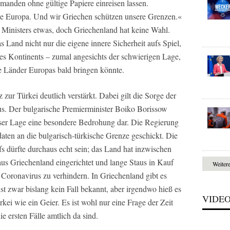
manden ohne gültige Papiere einreisen lassen.
e Europa. Und wir Griechen schützen unsere Grenzen.«
n Ministers etwas, doch Griechenland hat keine Wahl.
s Land nicht nur die eigene innere Sicherheit aufs Spiel,
 des Kontinents – zumal angesichts der schwierigen Lage,
ie Länder Europas bald bringen könnte.
zur Türkei deutlich verstärkt. Dabei gilt die Sorge der
. Der bulgarische Premierminister Boiko Borissow
dieser Lage eine besondere Bedrohung dar. Die Regierung
ten an die bulgarisch-türkische Grenze geschickt. Die
s dürfte durchaus echt sein; das Land hat inzwischen
aus Griechenland eingerichtet und lange Staus in Kauf
Weiter
oronavirus zu verhindern. In Griechenland gibt es
st zwar bislang kein Fall bekannt, aber irgendwo hieß es
VIDE
kei wie ein Geier. Es ist wohl nur eine Frage der Zeit
e ersten Fälle amtlich da sind.