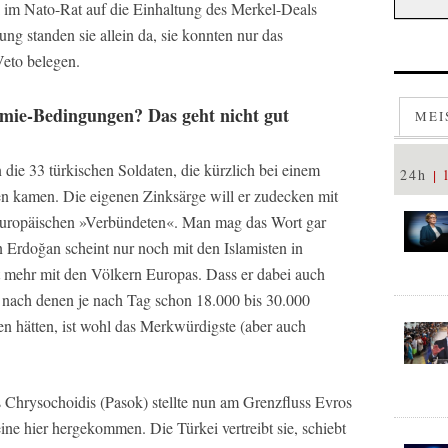
ei im Nato-Rat auf die Einhaltung des Merkel-Deals
ng standen sie allein da, sie konnten nur das
eto belegen.
emie-Bedingungen? Das geht nicht gut
MEI
 die 33 türkischen Soldaten, die kürzlich bei einem
24h
ben kamen. Die eigenen Zinksärge will er zudecken mit
europäischen »Verbündeten«. Man mag das Wort gar
Erdoğan scheint nur noch mit den Islamisten in
 mehr mit den Völkern Europas. Dass er dabei auch
, nach denen je nach Tag schon 18.000 bis 30.000
n hätten, ist wohl das Merkwürdigste (aber auch
s Chrysochoidis (Pasok) stellte nun am Grenzfluss Evros
eine hier hergekommen. Die Türkei vertreibt sie, schiebt