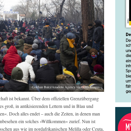
Gokhan Balci/Anadolu Agency via Getty Images
haft ist bekannt. Über dem offiziellen Grenzübergang
es groß, in antikisierenden Lettern und in Blau und
n«. Doch alles endet – auch die Zeiten, in denen man
besehen ein solches »Willkommen« zurief. Nun ist
 bisschen aus wie im nordafrikanischen Melilla oder Ceuta,