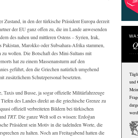
er Zustand, in den der türkische Präsident Europa derzeit
gspartner der EU ganz offen zu, die im Lande anwesenden
WA
dern des nahen und mittleren Ostens – Syrien, Irak,
Q
us Pakistan, Marokko oder Subsahara-Afrika stammen,
n zu wollen. Die Botschaft des Mini-Sultans mit
ernorts hat zu einem Massenansturm auf den
nies geführt, den die Griechen natürlich umgehend
Tägl
it zusätzlichem Schutzpersonal besetzten.
und 
Mein
 Taxis und Busse, ja sogar offizielle Militärfahrzeuge
Frage
 Tiefen des Landes direkt an die griechische Grenze zu
darg
uasi offiziell verbreiteten Bildern bei türkischen
werd
und
TRT.
Die ganze Welt soll es wissen: Erdoğan
ische Präsident sein Motiv in die tadelnden Worte, die
rsprechen zu halten. Noch am Freitagabend hatten die