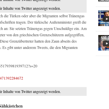
ir Inhalte von Twitter angezeigt werden.
ch die Türken oder aber die Migranten selbst Tränengas
fschriften tragen. Der türkische Außenminister greift die
ech an: Sie setzten Tränengas gegen Unschuldige ein. Am
eter von den griechischen Grenzschützern aufgegriffen,
iese Grenzübertreter hatten den Zaun abseits des
 Es gibt unter anderem Tweets, die den Migranten
233551793981939712?s=20
170471392284672
ir Inhalte von Twitter angezeigt werden.
 Nähkästchen