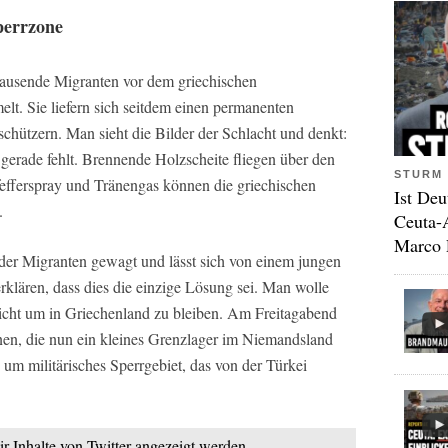
perrzone
 tausende Migranten vor dem griechischen
t. Sie liefern sich seitdem einen permanenten
chützern. Man sieht die Bilder der Schlacht und denkt:
s gerade fehlt. Brennende Holzscheite fliegen über den
STURM 
fefferspray und Tränengas können die griechischen
Ist Deu
.
Ceuta-
Marco 
 der Migranten gewagt und lässt sich von einem jungen
klären, dass dies die einzige Lösung sei. Man wolle
nicht um in Griechenland zu bleiben. Am Freitagabend
nen, die nun ein kleines Grenzlager im Niemandsland
h um militärisches Sperrgebiet, das von der Türkei
ir Inhalte von Twitter angezeigt werden.