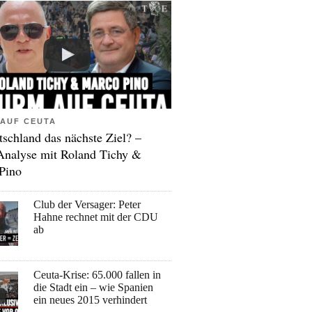
AUF CEUTA
tschland das nächste Ziel? –
Analyse mit Roland Tichy &
Pino
Club der Versager: Peter
Hahne rechnet mit der CDU
ab
Ceuta-Krise: 65.000 fallen in
die Stadt ein – wie Spanien
ein neues 2015 verhindert