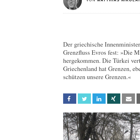
VON
MATTHIAS NIKOLAI
Der griechische Innenminister
Grenzfluss Evros fest: »Die Mi
hergekommen. Die Türkei vertre
Griechenland hat Grenzen, eb
schützen unsere Grenzen.«
Facebook
Twitter
Linkedin
Xing
Em