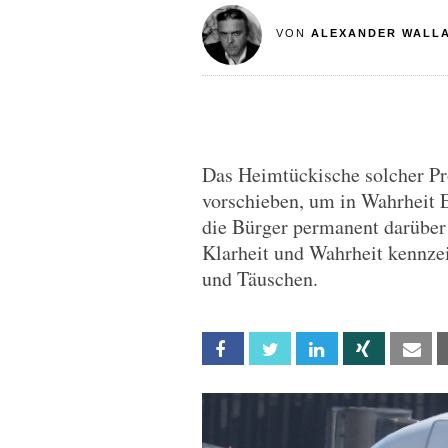
VON
ALEXANDER WALL
Das Heimtückische solcher Pro
vorschieben, um in Wahrheit E
die Bürger permanent darüber 
Klarheit und Wahrheit kennze
und Täuschen.
Facebook
Twitter
Linkedin
Xing
Em