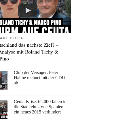
AUF CEUTA
tschland das nächste Ziel? –
Analyse mit Roland Tichy &
Pino
Club der Versager: Peter
Hahne rechnet mit der CDU
ab
Ceuta-Krise: 65.000 fallen in
die Stadt ein – wie Spanien
ein neues 2015 verhindert