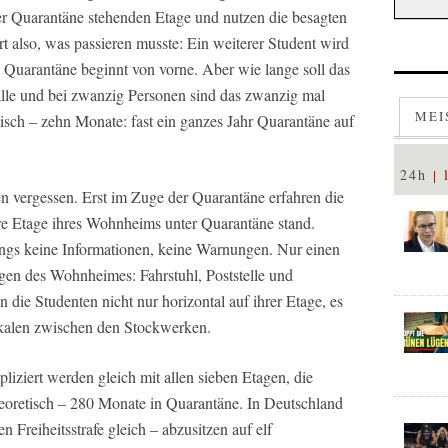
ter Quarantäne stehenden Etage und nutzen die besagten
t also, was passieren musste: Ein weiterer Student wird
ge Quarantäne beginnt von vorne. Aber wie lange soll das
lle und bei zwanzig Personen sind das zwanzig mal
MEI
isch – zehn Monate: fast ein ganzes Jahr Quarantäne auf
24h
en vergessen. Erst im Zuge der Quarantäne erfahren die
re Etage ihres Wohnheims unter Quarantäne stand.
ings keine Informationen, keine Warnungen. Nur einen
gen des Wohnheimes: Fahrstuhl, Poststelle und
n die Studenten nicht nur horizontal auf ihrer Etage, es
ikalen zwischen den Stockwerken.
liziert werden gleich mit allen sieben Etagen, die
eoretisch – 280 Monate in Quarantäne. In Deutschland
n Freiheitsstrafe gleich – abzusitzen auf elf