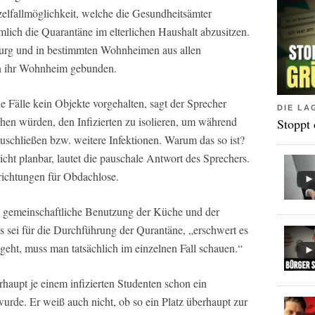
zelfallmöglichkeit, welche die Gesundheitsämter
ich die Quarantäne im elterlichen Haushalt abzusitzen.
urg und in bestimmten Wohnheimen aus allen
an ihr Wohnheim gebunden.
 Fälle kein Objekte vorgehalten, sagt der Sprecher
DIE LA
chen würden, den Infizierten zu isolieren, um während
Stoppt
schließen bzw. weitere Infektionen. Warum das so ist?
cht planbar, lautet die pauschale Antwort des Sprechers.
nrichtungen für Obdachlose.
e gemeinschaftliche Benutzung der Küche und der
is sei für die Durchführung der Qurantäne, „erschwert es
ht, muss man tatsächlich im einzelnen Fall schauen.“
haupt je einem infizierten Studenten schon ein
rde. Er weiß auch nicht, ob so ein Platz überhaupt zur