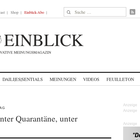
Suche nach:
ast
Shop
Einblick-Abo
DAILI|ES|SENTIALS
MEINUNGEN
VIDEOS
FEUILLETON
TAG
ter Quarantäne, unter
Anzeige