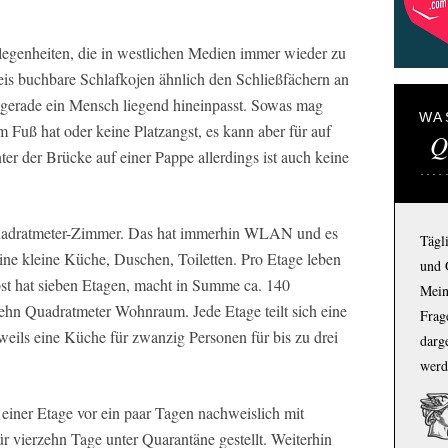
elegenheiten, die in westlichen Medien immer wieder zu
is buchbare Schlafkojen ähnlich den Schließfächern an
 gerade ein Mensch liegend hineinpasst. Sowas mag
WA
 Fuß hat oder keine Platzangst, es kann aber für auf
Q
ter der Brücke auf einer Pappe allerdings ist auch keine
uadratmeter-Zimmer. Das hat immerhin WLAN und es
Tägl
ine kleine Küche, Duschen, Toiletten. Pro Etage leben
und 
st hat sieben Etagen, macht in Summe ca. 140
Mein
ehn Quadratmeter Wohnraum. Jede Etage teilt sich eine
Frage
weils eine Küche für zwanzig Personen für bis zu drei
darg
werd
 einer Etage vor ein paar Tagen nachweislich mit
r vierzehn Tage unter Quarantäne gestellt. Weiterhin