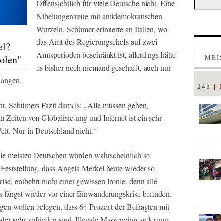
Offensichtlich für viele Deutsche nicht. Eine
Nibelungentreue mit antidemokratischen
Wurzeln. Schümer erinnerte an Italien, wo
das Amt des Regierungschefs auf zwei
el?
Amtsperioden beschränkt ist, allerdings hätte
holen"
MEI
es bisher noch niemand geschafft, auch nur
langen.
24h
cht. Schümers Fazit damals: „Alle müssen gehen,
in Zeiten von Globalisierung und Internet ist ein sehr
Welt. Nur in Deutschland nicht.“
Die meisten Deutschen würden wahrscheinlich so
 Feststellung, dass Angela Merkel heute wieder so
ise, entbehrt nicht einer gewissen Ironie, denn alle
s längst wieder vor einer Einwanderungskrise befinden.
en wollen belegen, dass 64 Prozent der Befragten mit
oder sehr zufrieden sind. Illegale Masseneinwanderung