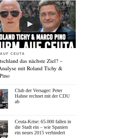
AUF CEUTA
tschland das nächste Ziel? –
Analyse mit Roland Tichy &
Pino
Club der Versager: Peter
Hahne rechnet mit der CDU
ab
Ceuta-Krise: 65.000 fallen in
die Stadt ein – wie Spanien
ein neues 2015 verhindert