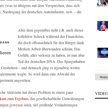
iv (was ist übrigens mit dem Versprechen, dass sich
, Niedergang der deutschen Autoindustrie, usw. – die
Aber dem gegenüber steht z.B. auch dieser
kollektive Schock während der Finanzkrise,
die doch offensichtlich für den Bürger dank
 DANN
Merkels Arbeit überwunden scheint. Das
lieren
Gefühl, alles verloren zu haben, ist nun aber
Teil der deutschen DNA. Das Sparguthaben
r Großeltern – und dennoch ging es irgendwie weiter,
xperimente wagte. So wird dann eine Abwahl der
Weiter
xperiment angesehen.
sche Aktivistin hat dieses Problem in einem ganz
VIDE
kam zum Ergebnis
, das gesellschaftliche Umwälzungen
htigen gewesen seien, tief greifende Veränderungen