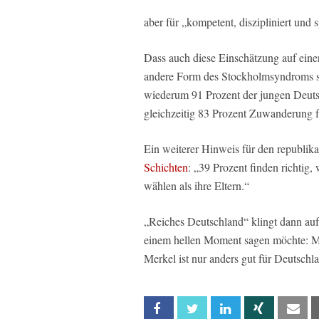
aber für „kompetent, diszipliniert und 
Dass auch diese Einschätzung auf einer 
andere Form des Stockholmsyndroms se
wiederum 91 Prozent der jungen Deuts
gleichzeitig 83 Prozent Zuwanderung fü
Ein weiterer Hinweis für den republi
Schichten
: „39 Prozent finden richtig,
wählen als ihre Eltern.“
„Reiches Deutschland“ klingt dann au
einem hellen Moment sagen möchte: Mer
Merkel ist nur anders gut für Deutschl
Facebook
Twitter
Linkedin
Xing
Em