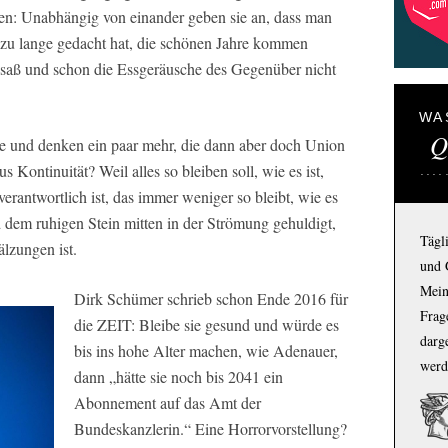
en: Unabhängig von einander geben sie an, dass man
el zu lange gedacht hat, die schönen Jahre kommen
saß und schon die Essgeräusche des Gegenüber nicht
WA
Q
 und denken ein paar mehr, die dann aber doch Union
Kontinuität? Weil alles so bleiben soll, wie es ist,
erantwortlich ist, das immer weniger so bleibt, wie es
 dem ruhigen Stein mitten in der Strömung gehuldigt,
Tägl
lzungen ist.
und 
Mein
Dirk Schümer schrieb schon Ende 2016 für
Frage
die
ZEIT:
Bleibe sie gesund und würde es
darg
bis ins hohe Alter machen, wie Adenauer,
werd
dann „hätte sie noch bis 2041 ein
Abonnement auf das Amt der
Bundeskanzlerin.“ Eine Horrorvorstellung?