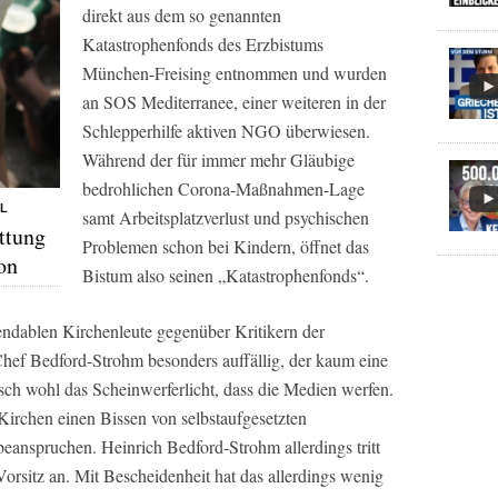
direkt aus dem so genannten
Katastrophenfonds des Erzbistums
München-Freising entnommen und wurden
an SOS Mediterranee, einer weiteren in der
Schlepperhilfe aktiven NGO überwiesen.
Während der für immer mehr Gläubige
bedrohlichen Corona-Maßnahmen-Lage
LL
samt Arbeitsplatzverlust und psychischen
ttung
Problemen schon bei Kindern, öffnet das
on
Bistum also seinen „Katastrophenfonds“.
pendablen Kirchenleute gegenüber Kritikern der
hef Bedford-Strohm besonders auffällig, der kaum eine
sch wohl das Scheinwerferlicht, dass die Medien werfen.
 Kirchen einen Bissen von selbstaufgesetzten
beanspruchen. Heinrich Bedford-Strohm allerdings tritt
orsitz an. Mit Bescheidenheit hat das allerdings wenig