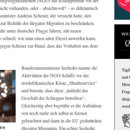
rungsorganisationen (NGO) zur Schlepperhilfe vor der
cht vorhanden, oder – absichtsvoll? – so dilletantisch
minister Andreas Scheuer, der versucht hatte, den
zur Beihilfe der illegalen Migration zu beschränken.
 die unter deutscher Flagge fahren, mit neuen
WA
o schnell, wie man einen alten Diesel anwerfen kann,
Q
l gegen Scheuer zur Hand, dass das Vorhaben aus dem
Bundesinnenminister Seehofer nannte die
Tägl
Aktivitäten der NGO-Schiffe vor der
und 
nordafrikanischen Küste „Shuttleservice“
Mein
und betonte, dass diese „indirekt das
Frage
Geschäft der Schlepper betreiben“.
darg
Gleichzeitig aber begrüßte er die Aufnahme
werd
von noch mehr sich selbst in Seenot
gebrachten und dann in die EU geshuttelten
illegalen Migranten. Ein echter Seehofer.
BEN