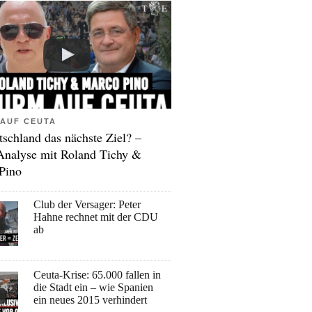
AUF CEUTA
tschland das nächste Ziel? –
Analyse mit Roland Tichy &
Pino
Club der Versager: Peter
Hahne rechnet mit der CDU
ab
Ceuta-Krise: 65.000 fallen in
die Stadt ein – wie Spanien
ein neues 2015 verhindert