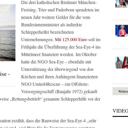
Die drei katholischen Bistümer München-
Freising, Trier und Paderborn spendeten im
neuen Jahr weitere Gelder für die vom
Bundesinnenminister als indirekte
Schlepperhelfer bezeichneten
Unternehmungen.
Mit 125.000 Euro
soll im
Frühjahr die Überführung der Sea-Eye-4 ins
Mittelmeer finanziert werden. Im Oktober
hatte die NGO Sea-Eye – ebenfalls mit
Unterstützung der überwiegend von den
ise -
Kirchen und ihren Anhängern finanzierten
NGO United4Rescue – ­ein Offshore-
Versorgungsschiff (Baujahr 1972) gekauft
Weiter
rweise „Rettungsbetrieb“ genannte Schlepperhilfe vor der
VIDE
isation erzählt, dass die Bauweise der Sea-Eye-4 „sehr
 sei und „viel Platz für die Erstversorgung geretteter