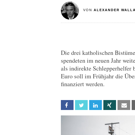
VON
ALEXANDER WALL
Die drei katholischen Bistüm
spendeten im neuen Jahr weit
als indirekte Schlepperhelfe
Euro soll im Frühjahr die Üb
finanziert werden.
Facebook
Twitter
Linkedin
Xing
Em