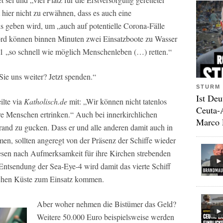
hier nicht zu erwähnen, dass es auch eine
 geben wird, um „auch auf potentielle Corona-Fälle
Bord können binnen Minuten zwei Einsatzboote zu Wasser
021 „so schnell wie möglich Menschenleben (…) retten.“
Sie uns weiter? Jetzt spenden.“
STURM 
Ist Deu
ilte via
Katholisch.de
mit: „Wir können nicht tatenlos
Ceuta-
re Menschen ertrinken.“ Auch bei innerkirchlichen
Marco 
rand zu gucken. Dass er und alle anderen damit auch in
, sollten angeregt von der Präsenz der Schiffe wieder
esen nach Aufmerksamkeit für ihre Kirchen strebenden
 Entsendung der Sea-Eye-4 wird damit das vierte Schiff
ischen Küste zum Einsatz kommen.
Aber woher nehmen die Bistümer das Geld?
Weitere 50.000 Euro beispielsweise werden