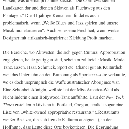
wissen, was überhaupt dahinterstecke: „Die Cornrows stellten
Landkarten dar und dienten Sklaven als Fluchtweg aus den
Plantagen.“ Die 41-jährige Kenianerin findet es auch
problematisch, wenn „Weiße Blues und Jazz spielen und unsere
Musik monetarisieren“. Auch sei es eine Frechheit, wenn weiße
Designer mit afrikanisch-inspirierter Kleidung Profit machen.
Die Bereiche, wo Aktivisten, die sich gegen Cultural Appropriation
engagieren, heute getriggert sind, scheinen zahlreich: Musik, Mode,
Tanz, Essen, Haar, Schmuck, Sport etc. Chanel gilt als Kulturdieb,
weil das Unternehmen den Bumerang als Sportaccessoire verkaufte,
wo es doch ursprünglich die Waffe australischer Aborigines war.
Eine Schönheitskönigin, weil sie bei der Miss America-Wahl als
Nicht-Inderin einen Bollywood-Tanz aufführte. Laut der
New York
Times
erstellten Aktivisten in Portland, Oregon, neulich sogar eine
Liste von „white-owned appropriative restaurants“ („Restaurants
weißer Besitzer, die sich fremde Kulturen aneignen“), in der
Hoffnung, dass Leute diese Orte boykottieren. Die Begründung: