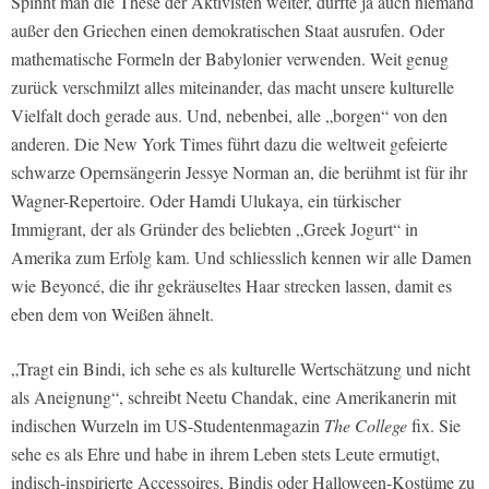
Spinnt man die These der Aktivisten weiter, dürfte ja auch niemand
außer den Griechen einen demokratischen Staat ausrufen. Oder
mathematische Formeln der Babylonier verwenden. Weit genug
zurück verschmilzt alles miteinander, das macht unsere kulturelle
Vielfalt doch gerade aus. Und, nebenbei, alle „borgen“ von den
anderen. Die
New York Times führt
dazu die weltweit gefeierte
schwarze Opernsängerin Jessye Norman an, die berühmt ist für ihr
Wagner-Repertoire. Oder Hamdi Ulukaya, ein türkischer
Immigrant, der als Gründer des beliebten „Greek Jogurt“ in
Amerika zum Erfolg kam. Und schliesslich kennen wir alle Damen
wie Beyoncé, die ihr gekräuseltes Haar strecken lassen, damit es
eben dem von Weißen ähnelt.
„Tragt ein Bindi, ich sehe es als kulturelle Wertschätzung und nicht
als Aneignung“, schreibt Neetu Chandak, eine Amerikanerin mit
indischen Wurzeln im US-Studentenmagazin
The College
fix. Sie
sehe es als Ehre und habe in ihrem Leben stets Leute ermutigt,
indisch-inspirierte Accessoires, Bindis oder Halloween-Kostüme zu