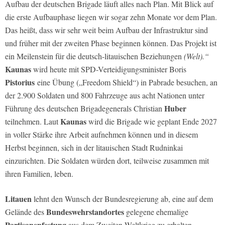
Aufbau der deutschen Brigade läuft alles nach Plan. Mit Blick auf
die erste Aufbauphase liegen wir sogar zehn Monate vor dem Plan.
Das heißt, dass wir sehr weit beim Aufbau der Infrastruktur sind
und früher mit der zweiten Phase beginnen können. Das Projekt ist
ein Meilenstein für die deutsch-litauischen Beziehungen
(Welt).“
Kaunas
wird heute mit SPD-Verteidigungsminister Boris
Pistorius
eine Übung („Freedom Shield“) in Pabrade besuchen, an
der 2.900 Soldaten und 800 Fahrzeuge aus acht Nationen unter
Huber
Führung des deutschen Brigadegenerals Christian
Kaunas
teilnehmen. Laut
wird die Brigade wie geplant Ende 2027
in voller Stärke ihre Arbeit aufnehmen können und in diesem
Herbst beginnen, sich in der litauischen Stadt Rudninkai
einzurichten. Die Soldaten würden dort, teilweise zusammen mit
ihren Familien, leben.
Litauen
lehnt den Wunsch der Bundesregierung ab, eine auf dem
Bundeswehrstandortes
Gelände des
gelegene ehemalige
Partisanenfestung
aus dem Zweiten Weltkrieg zu erhalten