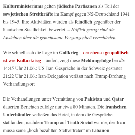
Kulturministerium
jüdische Partisanen
s gelten
als Teil der
sowjetischen Streitkräfte
im Kampf gegen NS-Deutschland 1941
feindlich
bis 1945. Ihre Aktivitäten würden als
gegenüber der
litauischen Staatlichkeit bewertet.
– Höflich gesagt sind die
Ansichten über die gemeinsame Vergangenheit verschieden.
Golfkrieg
geopolitisch
Wie schnell sich die Lage im
–
der ebenso
Kulturkrieg
Meldungsfolge
ist wie
– ändert, zeigt diese
bei
dts.
14:45 Uhr 21.06.: US-Iran-Gespräche in der Schweiz gestartet
21:22 Uhr 21.06.: Iran-Delegation verlässt nach Trump-Drohung
Verhandlungsort
Pakistan
Qatar
Die Verhandlungen unter Vermittlung von
und
iranischen
dauerten Berichten zufolge nur etwa 80 Minuten. Die
Unterhändler
verließen das Hotel, in dem die Gespräche
Trump
Truth Social
Iran
stattfanden, nachdem
auf
warnte, der
Libanon
müsse seine „hoch bezahlten Stellvertreter“ im