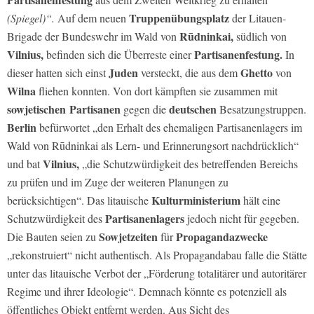
Truppenübungsplatz
(Spiegel)“.
Auf dem neuen
der Litauen-
Rūdninkai,
Brigade der Bundeswehr im Wald von
südlich von
Vilnius,
Partisanenfestung.
befinden sich die Überreste einer
In
Juden
Ghetto
dieser hatten sich einst
versteckt, die aus dem
von
Wilna
fliehen konnten. Von dort kämpften sie zusammen mit
sowjetischen Partisanen
deutschen
gegen die
Besatzungstruppen.
Berlin
befürwortet „den Erhalt des ehemaligen Partisanenlagers im
Wald von Rūdninkai als Lern- und Erinnerungsort nachdrücklich“
Vilnius,
und bat
„die Schutzwürdigkeit des betreffenden Bereichs
zu prüfen und im Zuge der weiteren Planungen zu
Kulturministerium
berücksichtigen“. Das litauische
hält eine
Partisanenlagers
Schutzwürdigkeit des
jedoch nicht für gegeben.
Sowjetzeiten
Propagandazwecke
Die Bauten seien zu
für
„rekonstruiert“ nicht authentisch. Als Propagandabau falle die Stätte
unter das litauische Verbot der „Förderung totalitärer und autoritärer
Regime und ihrer Ideologie“. Demnach könnte es potenziell als
öffentliches Objekt entfernt werden. Aus Sicht des