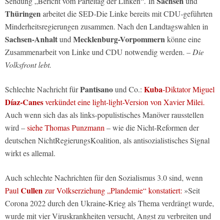
Sachsen
Sendung „Bericht vom Parteitag der Linken“. In
und
Thüringen
arbeitet die SED-Die Linke bereits mit CDU-geführten
Minderheitsregierungen zusammen. Nach den Landtagswahlen in
Sachsen-Anhalt
Mecklenburg-Vorpommern
und
könne eine
Zusammenarbeit von Linke und CDU notwendig werden.
– Die
Volksfront lebt.
Pantisano
Kuba
Schlechte Nachricht für
und Co.:
-Diktator Miguel
Díaz-Canes
verkündet eine light-light-Version von Xavier Milei.
Auch wenn sich das als links-populistisches Manöver rausstellen
wird –
siehe Thomas Punzmann
– wie die Nicht-Reformen der
deutschen NichtRegierungsKoalition, als antisozialistisches Signal
wirkt es allemal.
Auch schlechte Nachrichten für den Sozialismus 3.0 sind, wenn
Cullen
Paul
zur Volkserziehung „Plandemie“ konstatiert:
»Seit
Corona 2022 durch den Ukraine-Krieg als Thema verdrängt wurde,
wurde mit vier Viruskrankheiten versucht, Angst zu verbreiten und