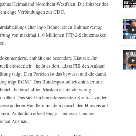
 Spahns Heimatland Nordrhein-Westfalen. Die Inhaber des
udem enge Verbindungen zur CDU.
ralabteilungsleiter Ingo Behnel einen Rahmenvertrag
ffung von maximal 110 Millionen FFP-2-Schutzmasken
en.
okumentierte, enthält eine besondere Klausel: „Im
ktuell erforderlich“, heißt es dort, „dass FIB den Ankauf
üfung tätigt. Den Parteien ist das bewusst und die damit
trag trägt BGM.“ Das Bundesgesundheitsministerium
ls sich die beschafften Masken als minderwertig
sollten. Das steht im bemerkenswerten Kontrast zu der
nweise anderen Händlern mit dem pauschalen Hinweis auf
ern. Außerdem erhielt Fiege – anders als andere
blichen Ausmaß.