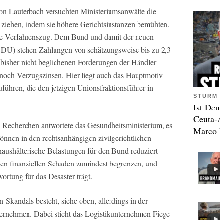
on Lauterbach versuchten Ministeriumsanwälte die
ziehen, indem sie höhere Gerichtsinstanzen bemühten.
te Verfahrenszug. Dem Bund und damit der neuen
DU) stehen Zahlungen von schätzungsweise bis zu 2,3
 bisher nicht beglichenen Forderungen der Händler
noch Verzugszinsen. Hier liegt auch das Hauptmotiv
ühren, die den jetzigen Unionsfraktionsführer in
STURM 
Ist Deu
Ceuta-
 Recherchen antwortete das Gesundheitsministerium, es
Marco 
können in den rechtsanhängigen zivilgerichtlichen
 haushälterische Belastungen für den Bund reduziert
den finanziellen Schaden zumindest begrenzen, und
wortung für das Desaster trägt.
-Skandals besteht, siehe oben, allerdings in der
rnehmen. Dabei sticht das Logistikunternehmen Fiege