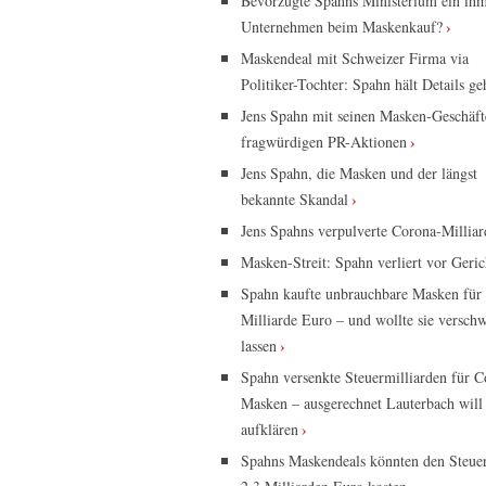
Bevorzugte Spahns Ministerium ein ih
Unternehmen beim Maskenkauf?
Maskendeal mit Schweizer Firma via
Politiker-Tochter: Spahn hält Details g
Jens Spahn mit seinen Masken-Geschäf
fragwürdigen PR-Aktionen
Jens Spahn, die Masken und der längst
bekannte Skandal
Jens Spahns verpulverte Corona-Millia
Masken-Streit: Spahn verliert vor Geric
Spahn kaufte unbrauchbare Masken für 
Milliarde Euro – und wollte sie versch
lassen
Spahn versenkte Steuermilliarden für C
Masken – ausgerechnet Lauterbach will
aufklären
Spahns Maskendeals könnten den Steuer