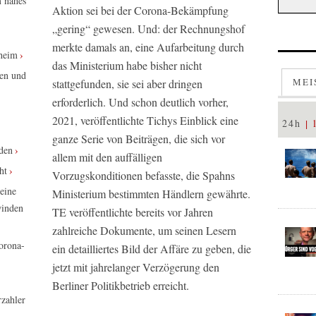
m nahes
Aktion sei bei der Corona-Bekämpfung
„gering“ gewesen. Und: der Rechnungshof
merkte damals an, eine Aufarbeitung durch
eheim
das Ministerium habe bisher nicht
ten und
MEI
stattgefunden, sie sei aber dringen
erforderlich. Und schon deutlich vorher,
2021, veröffentlichte
Tichys Einblick
eine
24h
ganze Serie von Beiträgen, die sich vor
rden
allem mit den auffälligen
ht
Vorzugskonditionen befasste, die Spahns
eine
Ministerium bestimmten Händlern gewährte.
winden
TE
veröffentlichte bereits vor Jahren
zahlreiche Dokumente, um seinen Lesern
orona-
ein detailliertes Bild der Affäre zu geben, die
jetzt mit jahrelanger Verzögerung den
Berliner Politikbetrieb erreicht.
zahler