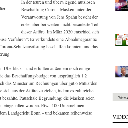
In der teuren und überwiegend nutzlosen
lter
Beschaffung Corona-Masken unter der
Verantwortung von Jens Spahn besteht der
erste, aber bei weitem nicht brisanteste Teil
dieser Affäre. Im März 2020 entschied sich
house-Verfahren“: Er verkündete eine Abnahmegarantie
e Corona-Schutzausrüstung beschaffen konnten, und das
erung.
en Überblick – und erfüllten außerdem noch einige
sie das Beschaffungsbudget von ursprünglich 1,2
ich das Ministerium Rechnungen über gut 6 Milliarden
 sich aus der Affäre zu ziehen, indem es zahlreiche
cht bezahlte. Pauschale Begründung: die Masken seien
Weiter
icht eingehalten worden. Etwa 100 Unternehmen
r dem Landgericht Bonn – und bekamen reihenweise
VIDE