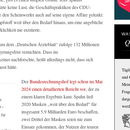
ürte keine Lust, die Geschäftspraktiken des CDU-
te den Scheinwerfer auch auf seine eigene Affäre gelenkt:
fstoff weit über den Bedarf hinaus, um eine angebliche
lichkeit nie existierte.
WA
Q
ium dem „Deutschen Ärzteblatt“ zufolge 132 Millionen
rungsfrist vernichten. Dass im
ner nachforschte, heißt allerdings nicht, dass sich
sst hätte.
Tägl
und 
Der
Bundesrechnungshof legt schon im Mai
Mein
2024 einen detaillierten Bericht vor
, der zu
Frage
einem klaren Ergebnis kam: Spahn ließ
darg
te
2020 Masken „weit über den Bedarf“ für
werd
s
insgesamt 5,9 Milliarden Euro beschaffen,
 für
zwei Drittel der Masken seien nie zum
Einsatz gekommen, der Nutzen der teuren