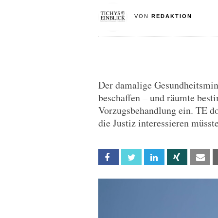
VON
REDAKTION
Der damalige Gesundheitsmini
beschaffen – und räumte best
Vorzugsbehandlung ein. TE do
die Justiz interessieren müsst
Facebook
Twitter
Linkedin
Xing
Em