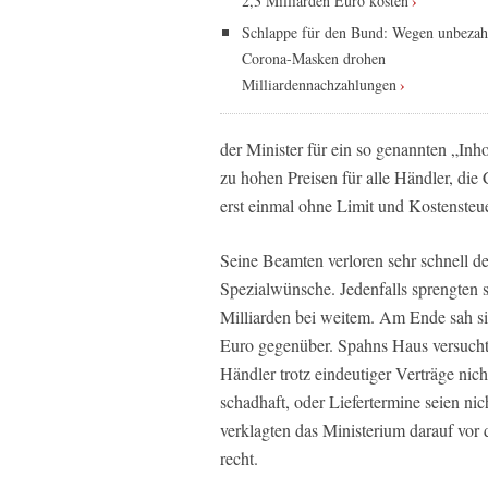
2,3 Milliarden Euro kosten
Schlappe für den Bund: Wegen unbezah
Corona-Masken drohen
Milliardennachzahlungen
der Minister für ein so genannten „In
zu hohen Preisen für alle Händler, di
erst einmal ohne Limit und Kostensteu
Seine Beamten verloren sehr schnell d
Spezialwünsche. Jedenfalls sprengten 
Milliarden bei weitem. Am Ende sah s
Euro gegenüber. Spahns Haus versuchte
Händler trotz eindeutiger Verträge ni
schadhaft, oder Liefertermine seien n
verklagten das Ministerium darauf vo
recht.