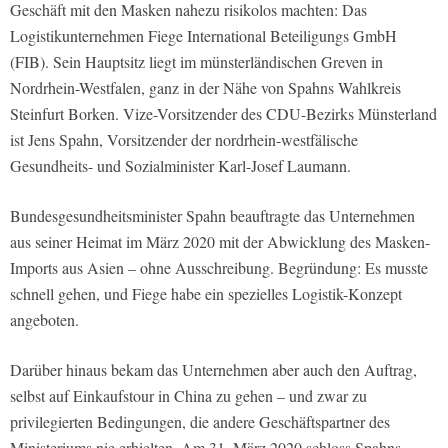
Geschäft mit den Masken nahezu risikolos machten: Das
Logistikunternehmen Fiege International Beteiligungs GmbH
(FIB). Sein Hauptsitz liegt im münsterländischen Greven in
Nordrhein-Westfalen, ganz in der Nähe von Spahns Wahlkreis
Steinfurt Borken. Vize-Vorsitzender des CDU-Bezirks Münsterland
ist Jens Spahn, Vorsitzender der nordrhein-westfälische
Gesundheits- und Sozialminister Karl-Josef Laumann.
Bundesgesundheitsminister Spahn beauftragte das Unternehmen
aus seiner Heimat im März 2020 mit der Abwicklung des Masken-
Imports aus Asien – ohne Ausschreibung. Begründung: Es musste
schnell gehen, und Fiege habe ein spezielles Logistik-Konzept
angeboten.
Darüber hinaus bekam das Unternehmen aber auch den Auftrag,
selbst auf Einkaufstour in China zu gehen – und zwar zu
privilegierten Bedingungen, die andere Geschäftspartner des
Ministeriums nie erhielten. Am 31. März 2020 schloss Spahns