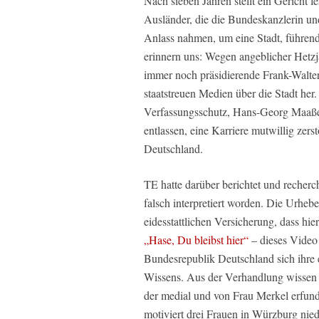
Nach sieben Jahren stellt ein Gericht f
Ausländer, die die Bundeskanzlerin u
Anlass nahmen, um eine Stadt, führen
erinnern uns: Wegen angeblicher Hetz
immer noch präsidierende Frank-Walte
staatstreuen Medien über die Stadt her
Verfassungsschutz, Hans-Georg Maaßen, 
entlassen, eine Karriere mutwillig zerst
Deutschland.
TE hatte darüber berichtet und recherc
falsch interpretiert worden. Die Urheb
eidesstattlichen Versicherung, dass hi
„Hase, Du bleibst hier“
– dieses Video i
Bundesrepublik Deutschland sich ihre 
Wissens. Aus der Verhandlung wissen w
der medial und von Frau Merkel erfund
motiviert drei Frauen in Würzburg nie