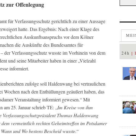
tz zur Offenlegung
 für Verfassungsschutz gerichtlich zu einer Aussage
erweigert hatte. Das Ergebnis: Nach einer Klage des
MEI
serechtlichen Auskunftsanspruchs vor dem Kölner
 machen die Auskünfte des Bundesamtes für
r – der Verfassungsschutz wusste im Vorhinein von dem
24h
ent und seine Mitarbeiter haben in einer „Vielzahl
esse informiert.
ienberichten zufolge soll Haldenwang bei vertraulichen
ei Wochen nach den Enthüllungen geäußert haben, das
tsdamer Veranstaltung informiert gewesen.“ Mit
n am 25. Januar schrieb TE: „
Im Kreise von ihm
te Verfassungsschutzpräsident Thomas Haldenwang
r dem vermeintlich rechten Geheimtreffen im Potsdamer
 Wann und Wo bestens Bescheid wusste.
“