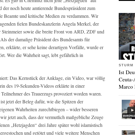
est: Es gab in Chemnitz nicht jene „Hetzjagden“ auf
nd der noch heute amtierende Bundespräsident zum
de Beamte und kritische Medien zu verdammen. Wir
jagenden fielen Bundeskanzlerin Angela Merkel, der
r Steinmeier sowie die breite Front von ARD, ZDF und
. Als der damalige Präsident des Bundesamts für
erklärte, er sehe keine derartigen Vorfälle, wurde er
ört. Wer die Wahrheit sagt, lebt gefährlich in
STURM 
Ist Deu
hiert: Das Kernstück der Anklage, ein Video, war völlig
Ceuta-
erin des 19-Sekunden-Videos erklärte in einer
Marco 
er Teilnehmer des Trauerzugs provoziert worden waren.
st jetzt der Beleg dafür, wie die Spitzen der
eigenen Wahrheiten zurechtbiegen – wider besseren
ir jetzt auch, dass der vermutlich maßgebliche Zeuge
enen „Hetzjagden“ drei Jahre später wohl islamistisch
dergestochen und getötet und viele weitere Menschen