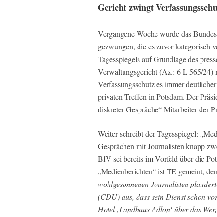
Gericht zwingt Verfassungsschu
Vergangene Woche wurde das Bundesamt
gezwungen, die es zuvor kategorisch v
Tagesspiegels auf Grundlage des pres
Verwaltungsgericht (Az.: 6 L 565/24)
Verfassungsschutz es immer deutliche
privaten Treffen in Potsdam. Der Präsid
diskreter Gespräche“ Mitarbeiter der Pr
Weiter schreibt der Tagesspiegel: „Med
Gesprächen mit Journalisten knapp zw
BfV sei bereits im Vorfeld über die Po
„Medienberichten“ ist TE gemeint, den
wohlgesonnenen Journalisten plauder
(CDU) aus, dass sein Dienst schon vo
Hotel ‚Landhaus Adlon‘ über das Wer,