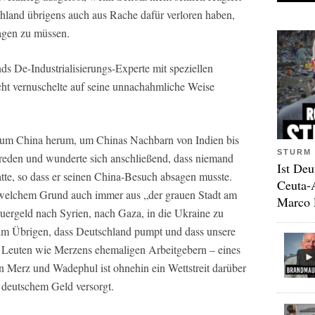
hland übrigens auch aus Rache dafür verloren haben,
agen zu müssen.
s De-Industrialisierungs-Experte mit speziellen
ht vernuschelte auf seine unnachahmliche Weise
t um China herum, um Chinas Nachbarn von Indien bis
STURM 
 reden und wunderte sich anschließend, dass niemand
Ist Deu
tte, so dass er seinen China-Besuch absagen musste.
Ceuta-
welchem Grund auch immer aus „der grauen Stadt am
Marco 
uergeld nach Syrien, nach Gaza, in die Ukraine zu
d im Übrigen, dass Deutschland pumpt und dass unsere
Leuten wie Merzens ehemaligen Arbeitgebern – eines
 Merz und Wadephul ist ohnehin ein Wettstreit darüber
 deutschem Geld versorgt.