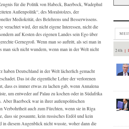
Zeugnis für die Politik von Habeck, Baerbock, Wadephul
eiteten Außenpolitik“, des Moralstolzes, der
soneller Mediokrität, des Belehrens und Besserwissens.
 verachtet wird, der nicht eigene Interessen, nicht die
MEI
, sondern auf Kosten des eigenen Landes sein Ego über
tgerechte Gernegroß. Wenn man so auftritt, als sei man in
ss man sich nicht wundern, wenn man in der Welt nicht
24h
 haben Deutschland in der Welt lächerlich gemacht
hadet. Das ist die eigentliche Lehre der verlorenen
ut, dass es immer etwas zu lachen gab, wenn Annalena
iste, um entweder auf Palau zu kochen oder in Südafrika
. Aber Baerbock war in ihrer außenpolitischen
hen Verbohrtheit auch zum Fürchten, wenn sie in Riga
e, dass sie posaunte, kein russisches Erdöl und kein
d in diesem Augenblick nicht wusste, woher dann die