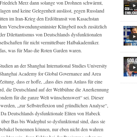
 Friedrich Merz dann solange von Drohnen schwärmt,
chlagen und keine Gelegenheit auslässt, gegen Russland
tten im Iran-Krieg den Erdöltransit von Kasachstan
 dem Verschwendungsminister Klingbeil noch zusätzlich
 der Dilettantismus von Deutschlands dysfunktionalen
ellschaften für nicht vermittelbare Halbakademiker.
das, was für Mao die Roten Garden waren.
Studien an der Shanghai International Studies University
 Shanghai Academy for Global Governance and Area
itung, dass er hoffe, „dass dies zum Anlass für eine
rd, die Deutschland auf der Weltbühne die Anerkennung
 sondern für die ganze Welt wünschenswert“ sei. Dieser
erden, „zur Selbstreflexion und gründlichen Analyse“,
“ Da Deutschlands dysfunktionale Eliten von Habeck
 über Bas bis Wadephul so dysfunktional sind, dass sie
s Debakel benennen können, nur eben nicht den wahren