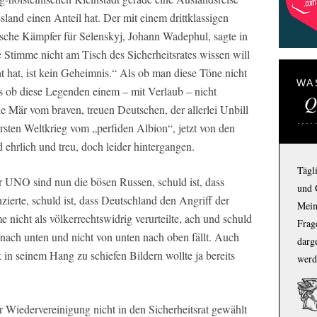
land einen Anteil hat. Der mit einem drittklassigen
sche Kämpfer für Selenskyj, Johann Wadephul, sagte in
Stimme nicht am Tisch des Sicherheitsrates wissen will
hat, ist kein Geheimnis.“ Als ob man diese Töne nicht
WA
ls ob diese Legenden einem – mit Verlaub – nicht
Q
e Mär vom braven, treuen Deutschen, der allerlei Unbill
rsten Weltkrieg vom „perfiden Albion“, jetzt von den
 ehrlich und treu, doch leider hintergangen.
Tägl
 UNO sind nun die bösen Russen, schuld ist, dass
und 
nzierte, schuld ist, dass Deutschland den Angriff der
Mein
nicht als völkerrechtswidrig verurteilte, ach und schuld
Frage
 nach unten und nicht von unten nach oben fällt. Auch
darg
 in seinem Hang zu schiefen Bildern wollte ja bereits
werd
r Wiedervereinigung nicht in den Sicherheitsrat gewählt