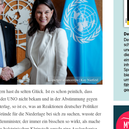
picture alliance/dpa | Kay Nietfeld
n hast du selten Glück. Ist es schon peinlich, dass
at der UNO nicht bekam und in der Abstimmung gegen
rlag, so ist es, was an Reaktionen deutscher Politiker
 Gründe für die Niederlage bei sich zu suchen, wusste der
enminister, der immer ein bisschen so wirkt, als mache
g-holsteinischen Kleinstadt gerade eine Auslandsreise