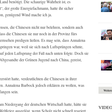
Land benötigt. Die schaurige Wahrheit ist, es
rt“, der große Energiefachmann, hatte ihr sicher
chon, genügend Wind mache ich ja.
ensen, die Chinesen nicht nur belehren, sondern auch
ss die Chinesen sie nur noch in der Provinz fürs
 Fernsehen predigen ließen. Es mag sein, dass Annalena
pringen war, weil sie sich nach Luftsprüngen sehnte,
 auf jeden Luftsprung der Fall nach unten folgte. Doch sie
s Abgesandte der Grünen Jugend nach China, gereist,
rstört hatte, verdeutlichten die Chinesen in ihrer
en. Annalena Barbock jedoch erklären zu wollen, was
Weiter
rfangen sein.
am Niedergang der deutschen Wirtschaft hatte, hätte sie
VIDE
Weltkrieg ausgelöst, wenn Scholz nicht schnell reagiert