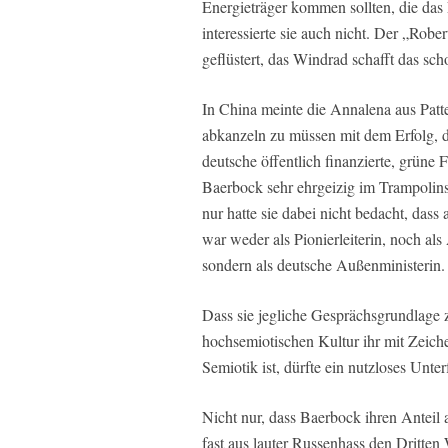
Energieträger kommen sollten, die das 
interessierte sie auch nicht. Der „Robe
geflüstert, das Windrad schafft das s
In China meinte die Annalena aus Patt
abkanzeln zu müssen mit dem Erfolg, da
deutsche öffentlich finanzierte, grüne
Baerbock sehr ehrgeizig im Trampolins
nur hatte sie dabei nicht bedacht, dass
war weder als Pionierleiterin, noch al
sondern als deutsche Außenministerin.
Dass sie jegliche Gesprächsgrundlage ze
hochsemiotischen Kultur ihr mit Zeich
Semiotik ist, dürfte ein nutzloses Unte
Nicht nur, dass Baerbock ihren Anteil 
fast aus lauter Russenhass den Dritten 