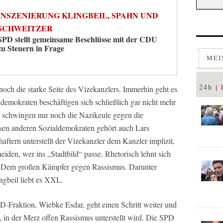
INSZENIERUNG KLINGBEIL, SPAHN UND
SCHWEITZER
SPD stellt gemeinsame Beschlüsse mit der CDU
zu Steuern in Frage
MEI
24h
noch die starke Seite des Vizekanzlers. Immerhin geht es
ldemokraten beschäftigen sich schließlich gar nicht mehr
 schwingen nur noch die Nazikeule gegen die
esen anderen Sozialdemokraten gehört auch Lars
aftern unterstellt der Vizekanzler dem Kanzler implizit,
iden, wer ins „Stadtbild“ passe. Rhetorisch lehnt sich
n. Dem großen Kämpfer gegen Rassismus. Darunter
ngbeil liebt es XXL.
PD-Fraktion, Wiebke Esdar, geht einen Schritt weiter und
, in der Merz offen Rassismus unterstellt wird. Die SPD