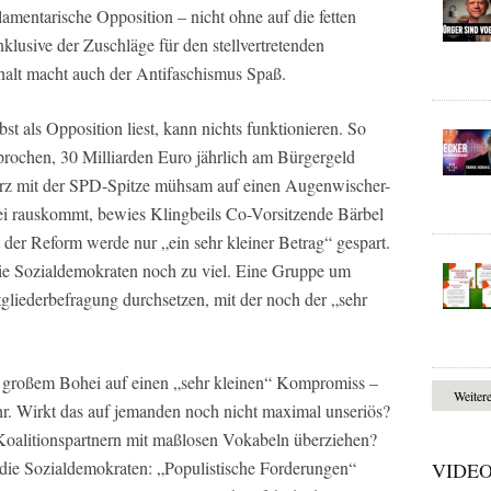
lamentarische Opposition – nicht ohne auf die fetten
lusive der Zuschläge für den stellvertretenden
ehalt macht auch der Antifaschismus Spaß.
bst als Opposition liest, kann nichts funktionieren. So
ochen, 30 Milliarden Euro jährlich am Bürgergeld
erz mit der SPD-Spitze mühsam auf einen Augenwischer-
i rauskommt, bewies Klingbeils Co-Vorsitzende Bärbel
 der Reform werde nur „ein sehr kleiner Betrag“ gespart.
die Sozialdemokraten noch zu viel. Eine Gruppe um
gliederbefragung durchsetzen, mit der noch der „sehr
 großem Bohei auf einen „sehr kleinen“ Kompromiss –
Weiter
ehr. Wirkt das auf jemanden noch nicht maximal unseriös?
Koalitionspartnern mit maßlosen Vokabeln überziehen?
 die Sozialdemokraten: „Populistische Forderungen“
VIDE