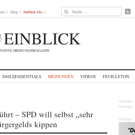
Suche nach:
ast
Shop
Einblick-Abo
DAILI|ES|SENTIALS
MEINUNGEN
VIDEOS
FEUILLETON
ührt – SPD will selbst „sehr
Anzeige
ürgergelds kippen