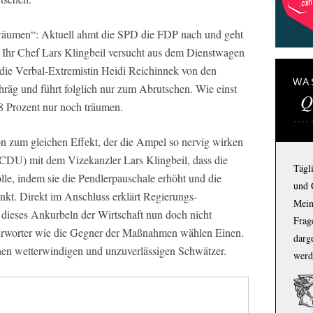
 träumen“: Aktuell ahmt die SPD die FDP nach und geht
n. Ihr Chef Lars Klingbeil versucht aus dem Dienstwagen
 die Verbal-Extremistin Heidi Reichinnek von den
WA
chräg und führt folglich nur zum Abrutschen. Wie einst
Q
 Prozent nur noch träumen.
on zum gleichen Effekt, der die Ampel so nervig wirken
 (CDU) mit dem Vizekanzler Lars Klingbeil, dass die
Tägl
le, indem sie die Pendlerpauschale erhöht und die
und 
nkt. Direkt im Anschluss erklärt Regierungs-
Mein
 dieses Ankurbeln der Wirtschaft nun doch nicht
Frage
fürworter wie die Gegner der Maßnahmen wählen Einen.
darg
inen wetterwindigen und unzuverlässigen Schwätzer.
werd