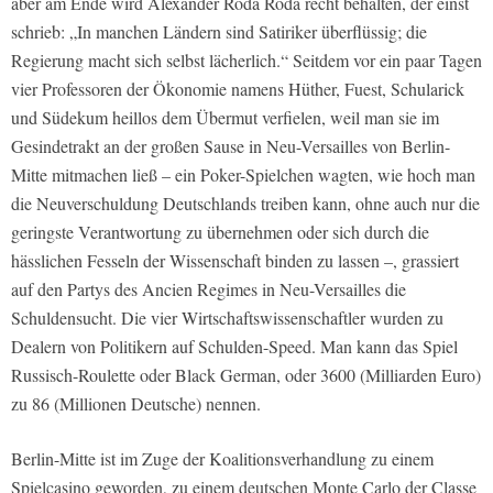
aber am Ende wird Alexander Roda Roda recht behalten, der einst
schrieb: „In manchen Ländern sind Satiriker überflüssig; die
Regierung macht sich selbst lächerlich.“ Seitdem vor ein paar Tagen
vier Professoren der Ökonomie namens Hüther, Fuest, Schularick
und Südekum heillos dem Übermut verfielen, weil man sie im
Gesindetrakt an der großen Sause in Neu-Versailles von Berlin-
Mitte mitmachen ließ – ein Poker-Spielchen wagten, wie hoch man
die Neuverschuldung Deutschlands treiben kann, ohne auch nur die
geringste Verantwortung zu übernehmen oder sich durch die
hässlichen Fesseln der Wissenschaft binden zu lassen –, grassiert
auf den Partys des Ancien Regimes in Neu-Versailles die
Schuldensucht. Die vier Wirtschaftswissenschaftler wurden zu
Dealern von Politikern auf Schulden-Speed. Man kann das Spiel
Russisch-Roulette oder Black German, oder 3600 (Milliarden Euro)
zu 86 (Millionen Deutsche) nennen.
Berlin-Mitte ist im Zuge der Koalitionsverhandlung zu einem
Spielcasino geworden, zu einem deutschen Monte Carlo der Classe