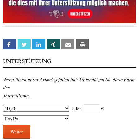
Facebook
Twitter
Linkedin
Xing
Email
Print
UNTERSTÜTZUNG
Wenn Ihnen unser Artikel gefallen hat: Unterstützen Sie diese Form
des
Journalismus.
oder
€
Weiter