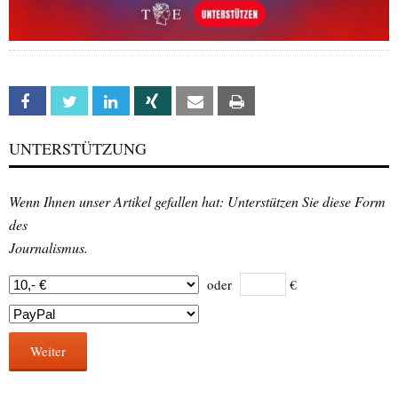
Facebook
Twitter
Linkedin
Xing
Email
Print
UNTERSTÜTZUNG
Wenn Ihnen unser Artikel gefallen hat: Unterstützen Sie diese Form
des
Journalismus.
oder
€
Weiter