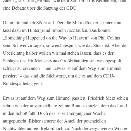
zähen „Talk“ mit „Promis“ wie dem Sohn von Iris Berben ein, dann
eine Debatte über die Satzung der CDU.
Dann tritt endlich Söder auf. Der alte Mikro-Rocker. Linnemann
lässt dazu im Hintergrund Smooth Jazz laufen. Das könnte
„Something Happened on the Way to Heaven“ von Phil Collins
sein. Schwer zu sagen, so weichgespült, wie das Stück ist. Aber der
Überleitung halber wollen wir mal stehen lassen, dass es der
Schlager des Hit-Monsters aus Großbritannien sei: weichgespült,
schwer zu erkennen – und „etwas ist auf dem Weg zum Himmel
passiert“ – das sind die Stichworte, um die es auf dem CDU-
Bundesparteitag geht.
Etwas ist auf dem Weg zum Himmel passiert. Friedrich Merz schien
schon wie der unvermeidbare zehnte Bundeskanzler, dem das Land
in den Schoß fällt. Doch das ist seit vergangener Woche
aufgeputscht. Bisher steuerte der Anteil der potenziellen
Nichtwähler auf ein Rekordhoch zu. Nach der vergangenen Woche