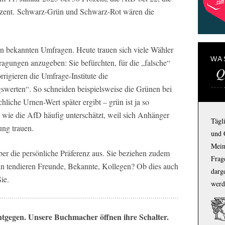
ozent. Schwarz-Grün und Schwarz-Rot wären die
en bekannten Umfragen. Heute trauen sich viele Wähler
WA
ragungen anzugeben: Sie befürchten, für die „falsche“
Q
igieren die Umfrage-Institute die
swerten“. So schneiden beispielsweise die Grünen bei
chliche Urnen-Wert später ergibt – grün ist ja so
wie die AfD häufig unterschätzt, weil sich Anhänger
Tägl
ung trauen.
und 
Mein
er die persönliche Präferenz aus. Sie beziehen zudem
Frage
n tendieren Freunde, Bekannte, Kollegen? Ob dies auch
darg
ie.
werd
ntgegen. Unsere Buchmacher öffnen ihre Schalter.