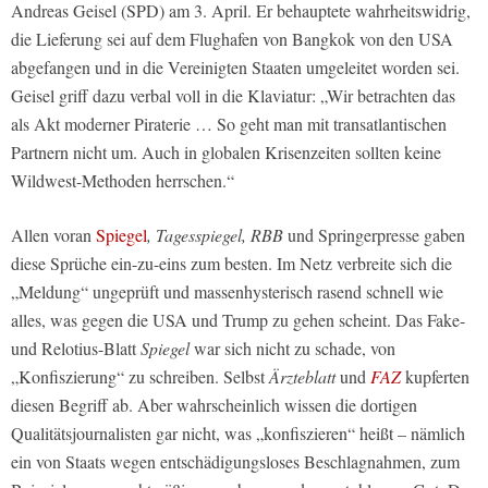
Andreas Geisel (SPD) am 3. April. Er behauptete wahrheitswidrig,
die Lieferung sei auf dem Flughafen von Bangkok von den USA
abgefangen und in die Vereinigten Staaten umgeleitet worden sei.
Geisel griff dazu verbal voll in die Klaviatur: „Wir betrachten das
als Akt moderner Piraterie … So geht man mit transatlantischen
Partnern nicht um. Auch in globalen Krisenzeiten sollten keine
Wildwest-Methoden herrschen.“
Allen voran
Spiegel
, Tagesspiegel, RBB
und Springerpresse gaben
diese Sprüche ein-zu-eins zum besten. Im Netz verbreite sich die
„Meldung“ ungeprüft und massenhysterisch rasend schnell wie
alles, was gegen die USA und Trump zu gehen scheint. Das Fake-
und Relotius-Blatt
Spiegel
war sich nicht zu schade, von
„Konfiszierung“ zu schreiben. Selbst
Ärzteblatt
und
FAZ
kupferten
diesen Begriff ab. Aber wahrscheinlich wissen die dortigen
Qualitätsjournalisten gar nicht, was „konfiszieren“ heißt – nämlich
ein von Staats wegen entschädigungsloses Beschlagnahmen, zum