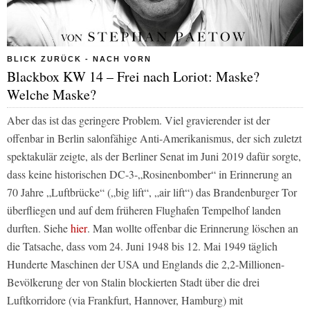
BLICK ZURÜCK - NACH VORN
Blackbox KW 14 – Frei nach Loriot: Maske?
Welche Maske?
Aber das ist das geringere Problem. Viel gravierender ist der
offenbar in Berlin salonfähige Anti-Amerikanismus, der sich zuletzt
spektakulär zeigte, als der Berliner Senat im Juni 2019 dafür sorgte,
dass keine historischen DC-3-„Rosinenbomber“ in Erinnerung an
70 Jahre „Luftbrücke“ („big lift“, „air lift“) das Brandenburger Tor
überfliegen und auf dem früheren Flughafen Tempelhof landen
durften. Siehe
hier
. Man wollte offenbar die Erinnerung löschen an
die Tatsache, dass vom 24. Juni 1948 bis 12. Mai 1949 täglich
Hunderte Maschinen der USA und Englands die 2,2-Millionen-
Bevölkerung der von Stalin blockierten Stadt über die drei
Luftkorridore (via Frankfurt, Hannover, Hamburg) mit