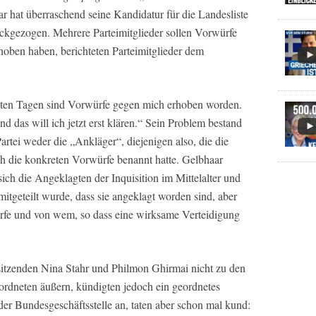
 hat überraschend seine Kandidatur für die Landesliste
ückgezogen. Mehrere Parteimitglieder sollen Vorwürfe
hoben haben, berichteten Parteimitglieder dem
tzten Tagen sind Vorwürfe gegen mich erhoben worden.
d das will ich jetzt erst klären.“ Sein Problem bestand
artei weder die „Ankläger“, diejenigen also, die die
h die konkreten Vorwürfe benannt hatte. Gelbhaar
 sich die Angeklagten der Inquisition im Mittelalter und
itgeteilt wurde, dass sie angeklagt worden sind, aber
fe und von wem, so dass eine wirksame Verteidigung
sitzenden Nina Stahr und Philmon Ghirmai nicht zu den
dneten äußern, kündigten jedoch ein geordnetes
er Bundesgeschäftsstelle an, taten aber schon mal kund: