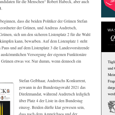
Kandidaten für die Menschen“ Robert Habeck, aber auch
B.
beginnen, dass die beiden Politiker der Grünen Stefan
geordneter der Grünen, und Andreas Audretsch,
WA
Grünen, sich um den sicheren Listenplatz 2 für die Wahl
Q
kämpfen kann, bewarben. Auf dem Listenplatz 1 steht
a Paus und auf dem Listenplatz 3 die Landesvorsitzende
ls auskömmlichen Versorgung der eigenen Funktionäre
n Grünen etwas vor. Nur dumm, wenn dennoch ein
Tägl
und 
Mein
Stefan Gelbhaar, Audretschs Konkurrent,
Frage
gewann in der Bundestagswahl 2021 das
darg
Direktmandat, während Audretsch lediglich
werd
über Platz 4 der Liste in den Bundestag
einzog. Beiden dürfte klar gewesen sein,
dass nach dem Ampelchaos und der