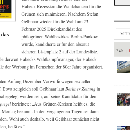
Habeck-Rezession die Wahlchancen für die
Grünen sich minimieren. Nachdem Stefan
Gelbhaar wieder für die Wahl am 23.
Februar 2025 Direktkandidat des
 das
MEI
philogrünen Wahlbezirkes Berlin-Pankow
wurde, kandidierte er für den absolut
24h
sicheren Listenplatz 2 auf der Landesliste.
rde derweil Habecks Wahlkampfmanager, der Habeck
e der Werbung im Fernsehen der 80er Jahre organisiert.
chten Anfang Dezember Vorwürfe wegen sexueller
 Etwa zeitgleich soll Gelbhaar laut
Berliner Zeitung
in
nahegelegt worden sein, auf seine Kandidatur für den
piegel
berichtete: „Aus Grünen-Kreisen heißt es, die
eit Montag bekannt. In den vergangenen Tagen sei dann
en. Wohl auch deshalb, weil Gelbhaar zunächst nicht
en, heißt es.“