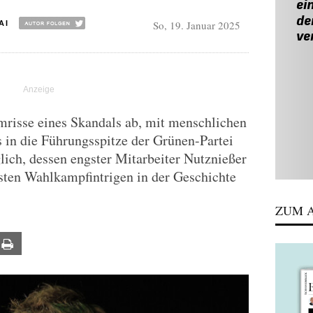
So, 19. Januar 2025
AI
mrisse eines Skandals ab, mit menschlichen
 in die Führungsspitze der Grünen-Partei
glich, dessen engster Mitarbeiter Nutznießer
gsten Wahlkampfintrigen in der Geschichte
ZUM A
ail
Print