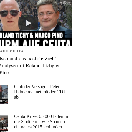
AUF CEUTA
tschland das nächste Ziel? –
Analyse mit Roland Tichy &
Pino
Club der Versager: Peter
Hahne rechnet mit der CDU
ab
Ceuta-Krise: 65.000 fallen in
die Stadt ein – wie Spanien
ein neues 2015 verhindert