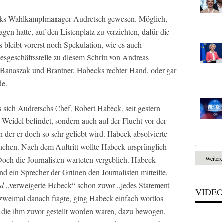
cks Wahlkampfmanager Audretsch gewesen. Möglich,
en hatte, auf den Listenplatz zu verzichten, dafür die
 bleibt vorerst noch Spekulation, wie es auch
esgeschäftsstelle zu diesem Schritt von Andreas
 Banaszak und Brantner, Habecks rechter Hand, oder gar
de.
s sich Audretschs Chef, Robert Habeck, seit gestern
e Weidel befindet, sondern auch auf der Flucht vor der
on der er doch so sehr geliebt wird. Habeck absolvierte
nchen. Nach dem Auftritt wollte Habeck ursprünglich
Doch die Journalisten warteten vergeblich. Habeck
Weiter
d ein Sprecher der Grünen den Journalisten mitteilte,
ld
„verweigerte Habeck“ schon zuvor „jedes Statement
VIDE
weimal danach fragte, ging Habeck einfach wortlos
, die ihm zuvor gestellt worden waren, dazu bewogen,