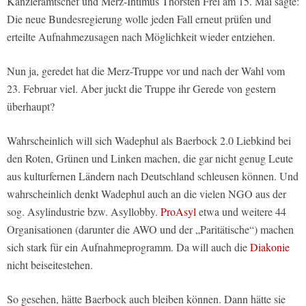
Kanzleramtschef und Merz-Intimus Thorsten Frei am 15. Mai sagte:
Die neue Bundesregierung wolle jeden Fall erneut prüfen und
erteilte Aufnahmezusagen nach Möglichkeit wieder entziehen.
Nun ja, geredet hat die Merz-Truppe vor und nach der Wahl vom
23. Februar viel. Aber juckt die Truppe ihr Gerede von gestern
überhaupt?
Wahrscheinlich will sich Wadephul als Baerbock 2.0 Liebkind bei
den Roten, Grünen und Linken machen, die gar nicht genug Leute
aus kulturfernen Ländern nach Deutschland schleusen können. Und
wahrscheinlich denkt Wadephul auch an die vielen NGO aus der
sog. Asylindustrie bzw. Asyllobby.
ProAsyl
etwa und weitere 44
Organisationen (darunter die AWO und der „Paritätische“) machen
sich stark für ein Aufnahmeprogramm. Da will auch die
Diakonie
nicht beiseitestehen.
So gesehen, hätte Baerbock auch bleiben können. Dann hätte sie