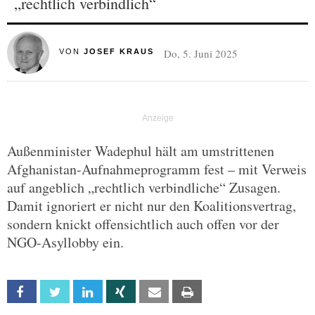
„rechtlich verbindlich“
Do, 5. Juni 2025
VON
JOSEF KRAUS
Außenminister Wadephul hält am umstrittenen
Afghanistan-Aufnahmeprogramm fest – mit Verweis
auf angeblich „rechtlich verbindliche“ Zusagen.
Damit ignoriert er nicht nur den Koalitionsvertrag,
sondern knickt offensichtlich auch offen vor der
NGO-Asyllobby ein.
Facebook
Twitter
Linkedin
Xing
Email
Print