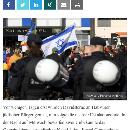
Facebook
Twitter
Linkedin
Xing
Email
Print
IMAGO / Panama Pictures
Vor wenigen Tagen erst wurden Davidsterne an Haustüren
jüdischer Bürger gemalt, nun folgte die nächste Eskalationsstufe. In
der Nacht auf Mittwoch bewarfen zwei Unbekannte das
Gemeindehaus der jüdischen Kahal Adass Jisroel Gemeinde in