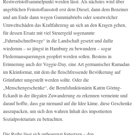
Restwertstoffsammelpunkt werden lässt. Als nächstes wird über
angeblichen Feinstoffausstoß erst dem Diesel, dann dem Benziner
und am Ende dann wegen Gummiabriebs oder sonstwelcher
Umweltschäden das Kraftfahrzeug an sich an den Kragen gehen,
für dessen Ersatz mit viel Steuergeld sogenannte
„Fahrradschnellwege“ in die Landschaft gesetzt und dafür
wiederum – so jüngst in Hamburg zu bewundern – sogar
Fledermausquerungen geopfert werden sollen. Bestens in
Erinnerung auch der Veggie-Day, eine Art germanischer Ramadan
im Kleinformat, mit dem die fleischfressende Bevölkerung auf
Grünfutter umgestellt werden sollte. Oder die
„Menschengeschenke“, die Berufsfunktionärin Katrin Göring-
Eckardt in der illegalen Zuwanderung zu erkennen vermeinte und
darauf hoffte, dass gar niemand auf die Idee käme, diese Geschenke
auszupacken, um sich den wahren Inhalt des importierten
Sozialproletariats zu betrachten.
Die Reihe lässt sich unbegrenzt fortsetzen – den