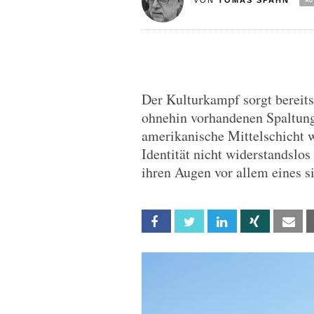
VON
TOMAS SPAHN
Der Kulturkampf sorgt bereits 
ohnehin vorhandenen Spaltung
amerikanische Mittelschicht w
Identität nicht widerstandslo
ihren Augen vor allem eines s
Facebook
Twitter
Linkedin
Xing
Em