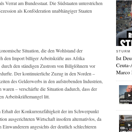
als Verrat am Bundesstaat. Die Südstaaten unterstrichen
r Sezession als Konföderation unabhängiger Staaten
konomische Situation, die den Wohlstand der
STURM 
Ist Deu
h den Import billiger Arbeitskräfte aus Afrika
Ceuta-
 durch den ständigen Zustrom von Billglöhnern vor
Marco 
edurfte. Der kontinuierliche Zuzug in den Norden –
eiten des Gelderwerbs in den aufstrebenden Industrien,
 waren – verschärfte die Situation dadurch, dass der
 Arbeitskräftemangel litt.
n Erhalt der Konkurrenzfähigkeit der im Schwerpunkt
ion ausgerichteten Wirtschaft insofern alternativlos, da
n Einwanderern angesichts der deutlich schlechteren