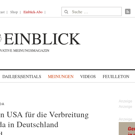
Suche nach:
ast
Shop
Einblick-Abo
DAILI|ES|SENTIALS
MEINUNGEN
VIDEOS
FEUILLETON
DA
den USA für die Verbreitung
Anzeige
da in Deutschland
d