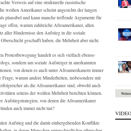
chte Verweis auf eine strukturelle rassistische
ie weißen Amerikaner scheint angesichts der langen
ls plausibel und kann manche treffende Argumente für
 Frage offen, warum zahlreiche Afroamerikaner, allen
 aller Hindernisse den Aufstieg in die soziale
e Oberschicht geschafft haben, die Mehrheit aber nicht.
en Protestbewegung handelt es sich vielfach ebenso
dogs, sondern um soziale Aufsteiger in anerkannten
sitionen, von denen es auch unter Afroamerikanern immer
die Frage, warum andere Minderheiten, insbesondere mit
erfolgreicher als die Afroamerikaner sind, obwohl auch
tivitäten seitens der weißen Mehrheit berichten können.
Weiter
re Aufstiegstrategien, von denen die Afroamerikaner
ründen auch immer nicht tun?
VIDE
en Aufstieg und die damit einhergehenden Konflikte
haften, in denen Menschen unterschiedlicher ethnischer