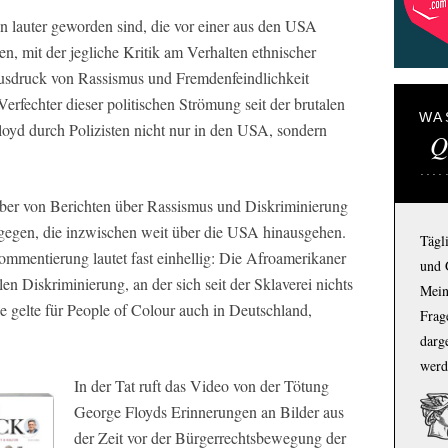
lauter geworden sind, die vor einer aus den USA
en, mit der jegliche Kritik am Verhalten ethnischer
Ausdruck von Rassismus und Fremdenfeindlichkeit
erfechter dieser politischen Strömung seit der brutalen
WA
oyd durch Polizisten nicht nur in den USA, sondern
Q
über von Berichten über Rassismus und Diskriminierung
agegen, die inzwischen weit über die USA hinausgehen.
Tägl
ommentierung lautet fast einhellig: Die Afroamerikaner
und 
llen Diskriminierung, an der sich seit der Sklaverei nichts
Mein
 gelte für People of Colour auch in Deutschland,
Frage
darg
werd
In der Tat ruft das Video von der Tötung
George Floyds Erinnerungen an Bilder aus
der Zeit vor der Bürgerrechtsbewegung der