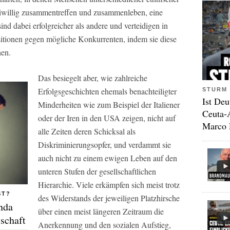
reiwillig zusammentreffen und zusammenleben, eine
nd dabei erfolgreicher als andere und verteidigen in
ositionen gegen mögliche Konkurrenten, indem sie diese
hen.
Das besiegelt aber, wie zahlreiche
Erfolgsgeschichten ehemals benachteiligter
STURM 
Ist Deu
Minderheiten wie zum Beispiel der Italiener
Ceuta-
oder der Iren in den USA zeigen, nicht auf
Marco 
alle Zeiten deren Schicksal als
Diskriminierungsopfer, und verdammt sie
auch nicht zu einem ewigen Leben auf den
unteren Stufen der gesellschaftlichen
Hierarchie. Viele erkämpfen sich meist trotz
ST?
des Widerstands der jeweiligen Platzhirsche
nda
über einen meist längeren Zeitraum die
lschaft
Anerkennung und den sozialen Aufstieg,