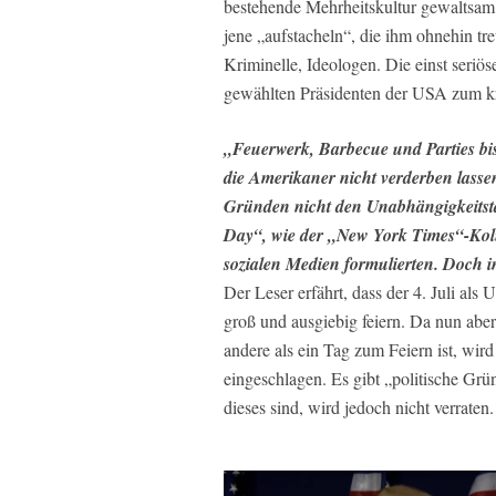
bestehende Mehrheitskultur gewaltsam v
jene „aufstacheln“, die ihm ohnehin tr
Kriminelle, Ideologen. Die einst seriö
gewählten Präsidenten der USA zum kri
„Feuerwerk, Barbecue und Parties bis
die Amerikaner nicht verderben lassen 
Gründen nicht den Unabhängigkeitsta
Day“, wie der „New York Times“-Kolu
sozialen Medien formulierten. Doch in
Der Leser erfährt, dass der 4. Juli al
groß und ausgiebig feiern. Da nun aber
andere als ein Tag zum Feiern ist, wi
eingeschlagen. Es gibt „politische Grü
dieses sind, wird jedoch nicht verraten.