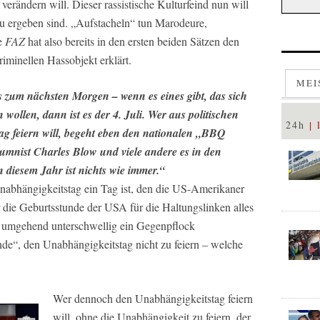
erändern will. Dieser rassistische Kulturfeind nun will
eu ergeben sind. „Aufstacheln“ tun Marodeure,
se
FAZ
hat also bereits in den ersten beiden Sätzen den
minellen Hassobjekt erklärt.
MEI
 zum nächsten Morgen – wenn es eines gibt, das sich
wollen, dann ist es der 4. Juli. Wer aus politischen
24h
g feiern will, begeht eben den nationalen „BBQ
mnist Charles Blow und viele andere es in den
 diesem Jahr ist nichts wie immer.“
s Unabhängigkeitstag ein Tag ist, den die US-Amerikaner
 die Geburtsstunde der USA für die Haltungslinken alles
rd umgehend unterschwellig ein Gegenpflock
nde“, den Unabhängigkeitstag nicht zu feiern – welche
Wer dennoch den Unabhängigkeitstag feiern
will, ohne die Unabhängigkeit zu feiern, der