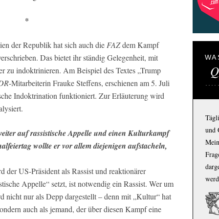
*
en der Republik hat sich auch die
FAZ
dem Kampf
schrieben. Das bietet ihr ständig Gelegenheit, mit
WA
Q
ser zu indoktrinieren. Am Beispiel des Textes „Trump
DR
-Mitarbeiterin Frauke Steffens, erschienen am 5. Juli
sche Indoktrination funktioniert. Zur Erläuterung wird
alysiert.
Tägl
und 
eiter auf rassistische Appelle und einen Kulturkampf
Mein
feiertag wollte er vor allem diejenigen aufstacheln,
Frage
darg
rd der US-Präsident als Rassist und reaktionärer
werd
tische Appelle“ setzt, ist notwendig ein Rassist. Wer um
 nicht nur als Depp dargestellt – denn mit „Kultur“ hat
sondern auch als jemand, der über diesen Kampf eine