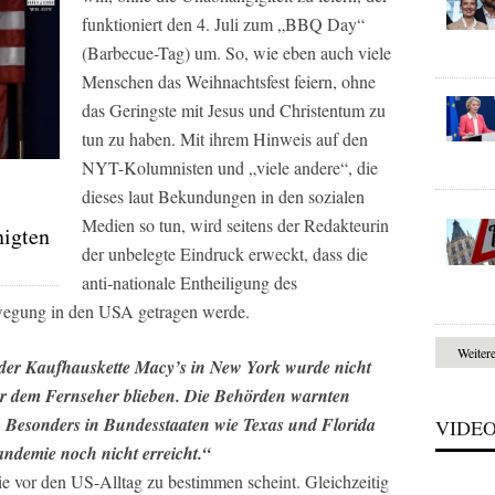
funktioniert den 4. Juli zum „BBQ Day“
(Barbecue-Tag) um. So, wie eben auch viele
Menschen das Weihnachtsfest feiern, ohne
das Geringste mit Jesus und Christentum zu
tun zu haben. Mit ihrem Hinweis auf den
NYT
-Kolumnisten und „viele andere“, die
dieses laut Bekundungen in den sozialen
Medien so tun, wird seitens der Redakteurin
nigten
der unbelegte Eindruck erweckt, dass die
anti-nationale Entheiligung des
ewegung in den USA getragen werde.
Weiter
 der Kaufhauskette Macy’s in New York wurde nicht
vor dem Fernseher blieben. Die Behörden warnten
es. Besonders in Bundesstaaten wie Texas und Florida
VIDE
ndemie noch nicht erreicht.“
ie vor den US-Alltag zu bestimmen scheint. Gleichzeitig