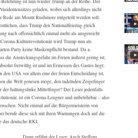
-Belehrung ist nun wieder Trump an der Reihe. Der
Präsidentensitzes geladen, wobei sich allerdings nicht
ie Rede am Mount Rushmore mitgeteilt werden soll.
eutlichen, dass Trump den Nationalfeiertag gleich
ung nach offensichtlich einmal mehr als ausgereicht
 Corona-Kulturrevolutionär wird Trump nun als
Garten-Party keine Maskenpflicht bestand. Da a.
ass die Ansteckungsgefahr im Freien äußerst gering ist;
solut freiwillig ist und im Ermessen des Gastes liegt;
n den USA vor allem eine der freien Entscheidung ist,
en die Welt genesen möge, den tadelnden Zeigefinger
r der haltungslinke Mittelfinger? Der Leser jedenfalls
volutionär, ist ein Corona-Leugner und unbelehrbar – also
enschen. Nicht einmal auf die Bürgermeisterin von
i berufe diese sich mit ihren Warnungen doch auf die
e das deutsche RKI.
Dann erfährt der Leser: Auch Steffens