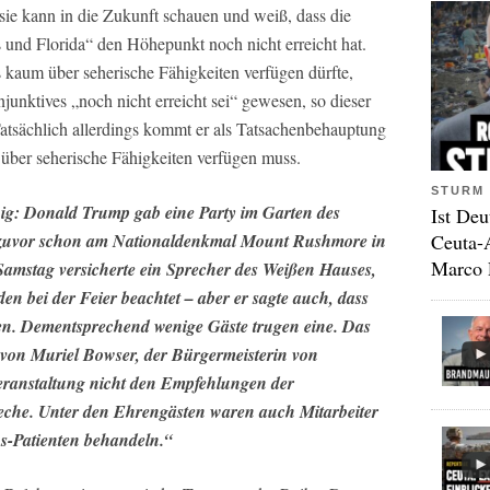
 sie kann in die Zukunft schauen und weiß, dass die
und Florida“ den Höhepunkt noch nicht erreicht hat.
 kaum über seherische Fähigkeiten verfügen dürfte,
junktives „noch nicht erreicht sei“ gewesen, so dieser
atsächlich allerdings kommt er als Tatsachenbehauptung
über seherische Fähigkeiten verfügen muss.
STURM 
nig: Donald Trump gab eine Party im Garten des
Ist Deu
Ceuta-
zuvor schon am Nationaldenkmal Mount Rushmore in
Marco 
amstag versicherte ein Sprecher des Weißen Hauses,
en bei der Feier beachtet – aber er sagte auch, dass
ien. Dementsprechend wenige Gäste trugen eine. Das
von Muriel Bowser, der Bürgermeisterin von
 Veranstaltung nicht den Empfehlungen der
che. Unter den Ehrengästen waren auch Mitarbeiter
s-Patienten behandeln.“