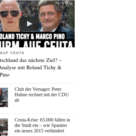
AUF CEUTA
tschland das nächste Ziel? –
Analyse mit Roland Tichy &
Pino
Club der Versager: Peter
Hahne rechnet mit der CDU
ab
Ceuta-Krise: 65.000 fallen in
die Stadt ein – wie Spanien
ein neues 2015 verhindert