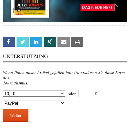
Facebook
Twitter
Linkedin
Xing
Email
Print
UNTERSTÜTZUNG
Wenn Ihnen unser Artikel gefallen hat: Unterstützen Sie diese Form
des
Journalismus.
oder
€
Weiter