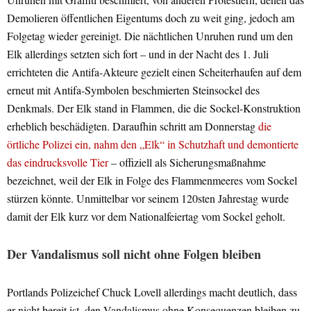
Demolieren öffentlichen Eigentums doch zu weit ging, jedoch am
Folgetag wieder gereinigt. Die nächtlichen Unruhen rund um den
Elk allerdings setzten sich fort – und in der Nacht des 1. Juli
errichteten die Antifa-Akteure gezielt einen Scheiterhaufen auf dem
erneut mit Antifa-Symbolen beschmierten Steinsockel des
Denkmals. Der Elk stand in Flammen, die die Sockel-Konstruktion
erheblich beschädigten. Daraufhin schritt am Donnerstag
die
örtliche Polizei ein, nahm den „Elk“ in Schutzhaft und demontierte
das eindrucksvolle Tier
– offiziell als Sicherungsmaßnahme
bezeichnet, weil der Elk in Folge des Flammenmeeres vom Sockel
stürzen könnte. Unmittelbar vor seinem 120sten Jahrestag wurde
damit der Elk kurz vor dem Nationalfeiertag vom Sockel geholt.
Der Vandalismus soll nicht ohne Folgen bleiben
Portlands Polizeichef Chuck Lovell allerdings macht deutlich, dass
er nicht bereit ist, den Vandalismus ohne Konsequenzen bleiben zu