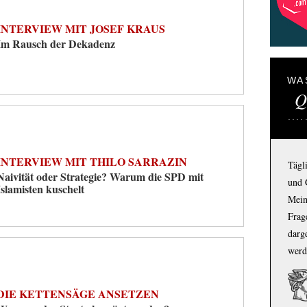
INTERVIEW MIT JOSEF KRAUS
Im Rausch der Dekadenz
WA
Q
INTERVIEW MIT THILO SARRAZIN
Tägl
Naivität oder Strategie? Warum die SPD mit
und 
Islamisten kuschelt
Mein
Frage
darg
werd
DIE KETTENSÄGE ANSETZEN