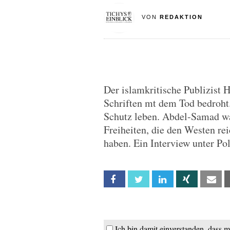
VON
REDAKTION
Der islamkritische Publizist
Schriften mt dem Tod bedroht.
Schutz leben. Abdel-Samad wa
Freiheiten, die den Westen re
haben. Ein Interview unter Pol
Facebook
Twitter
Linkedin
Xing
Em
Ich bin damit einverstanden, dass 