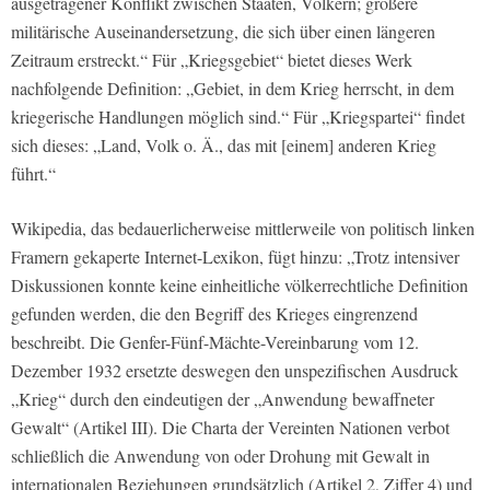
ausgetragener Konflikt zwischen Staaten, Völkern; größere
militärische Auseinandersetzung, die sich über einen längeren
Zeitraum erstreckt.“ Für „Kriegsgebiet“ bietet dieses Werk
nachfolgende Definition: „Gebiet, in dem Krieg herrscht, in dem
kriegerische Handlungen möglich sind.“ Für „Kriegspartei“ findet
sich dieses: „Land, Volk o. Ä., das mit [einem] anderen Krieg
führt.“
Wikipedia, das bedauerlicherweise mittlerweile von politisch linken
Framern gekaperte Internet-Lexikon, fügt hinzu: „Trotz intensiver
Diskussionen konnte keine einheitliche völkerrechtliche Definition
gefunden werden, die den Begriff des Krieges eingrenzend
beschreibt. Die Genfer-Fünf-Mächte-Vereinbarung vom 12.
Dezember 1932 ersetzte deswegen den unspezifischen Ausdruck
„Krieg“ durch den eindeutigen der „Anwendung bewaffneter
Gewalt“ (Artikel III). Die Charta der Vereinten Nationen verbot
schließlich die Anwendung von oder Drohung mit Gewalt in
internationalen Beziehungen grundsätzlich (Artikel 2, Ziffer 4) und