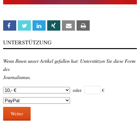
Facebook
Twitter
Linkedin
Xing
Email
Print
UNTERSTÜTZUNG
Wenn Ihnen unser Artikel gefallen hat: Unterstützen Sie diese Form
des
Journalismus.
oder
€
Weiter