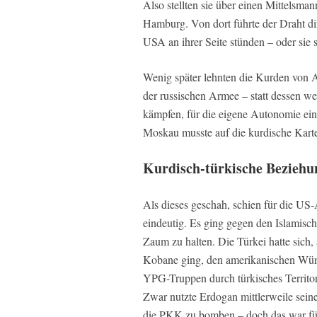
Also stellten sie über einen Mittelsm
Hamburg. Von dort führte der Draht di
USA an ihrer Seite stünden – oder sie
Wenig später lehnten die Kurden von A
der russischen Armee – statt dessen wei
kämpfen, für die eigene Autonomie ein
Moskau musste auf die kurdische Karte
Kurdisch-türkische Beziehu
Als dieses geschah, schien für die US-
eindeutig. Es ging gegen den Islamisc
Zaum zu halten. Die Türkei hatte sich,
Kobane ging, den amerikanischen Wün
YPG-Truppen durch türkisches Territor
Zwar nutzte Erdogan mittlerweile sei
die PKK zu bomben – doch das war fü