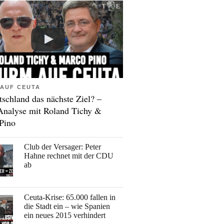
AUF CEUTA
tschland das nächste Ziel? –
Analyse mit Roland Tichy &
Pino
Club der Versager: Peter
Hahne rechnet mit der CDU
ab
Ceuta-Krise: 65.000 fallen in
die Stadt ein – wie Spanien
ein neues 2015 verhindert