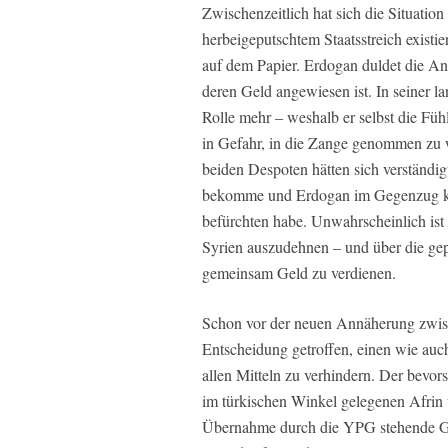
Zwischenzeitlich hat sich die Situatio
herbeigeputschtem Staatsstreich existi
auf dem Papier. Erdogan duldet die A
deren Geld angewiesen ist. In seiner la
Rolle mehr – weshalb er selbst die Füh
in Gefahr, in die Zange genommen zu 
beiden Despoten hätten sich verständig
bekomme und Erdogan im Gegenzug ke
befürchten habe. Unwahrscheinlich ist d
Syrien auszudehnen – und über die gep
gemeinsam Geld zu verdienen.
Schon vor der neuen Annäherung zwisc
Entscheidung getroffen, einen wie auc
allen Mitteln zu verhindern. Der bevo
im türkischen Winkel gelegenen Afrin v
Übernahme durch die YPG stehende Gren