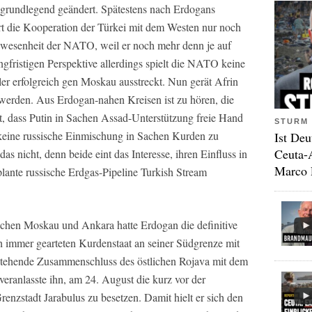
n grundlegend geändert. Spätestens nach Erdogans
ert die Kooperation der Türkei mit dem Westen nur noch
nwesenheit der NATO, weil er noch mehr denn je auf
ngfristigen Perspektive allerdings spielt die NATO keine
ler erfolgreich gen Moskau ausstreckt. Nun gerät Afrin
werden. Aus Erdogan-nahen Kreisen ist zu hören, die
t, dass Putin in Sachen Assad-Unterstützung freie Hand
STURM 
ine russische Einmischung in Sachen Kurden zu
Ist Deu
Ceuta-
as nicht, denn beide eint das Interesse, ihren Einfluss in
Marco 
lante russische Erdgas-Pipeline Turkish Stream
hen Moskau und Ankara hatte Erdogan die definitive
h immer gearteten Kurdenstaat an seiner Südgrenze mit
rstehende Zusammenschluss des östlichen Rojava mit dem
eranlasste ihn, am 24. August die kurz vor der
zstadt Jarabulus zu besetzen. Damit hielt er sich den