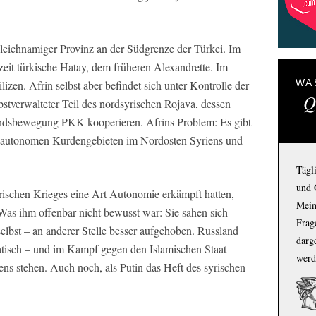
t gleichnamiger Provinz an der Südgrenze der Türkei. Im
rzeit türkische Hatay, dem früheren Alexandrette. Im
WA
zen. Afrin selbst aber befindet sich unter Kontrolle der
Q
bstverwalteter Teil des nordsyrischen Rojava, dessen
andsbewegung PKK kooperieren. Afrins Problem: Es gibt
 autonomen Kurdengebieten im Nordosten Syriens und
Tägl
und 
rischen Krieges eine Art Autonomie erkämpft hatten,
Mein
. Was ihm offenbar nicht bewusst war: Sie sahen sich
Frage
elbst – an anderer Stelle besser aufgehoben. Russland
darg
atisch – und im Kampf gegen den Islamischen Staat
werd
tens stehen. Auch noch, als Putin das Heft des syrischen