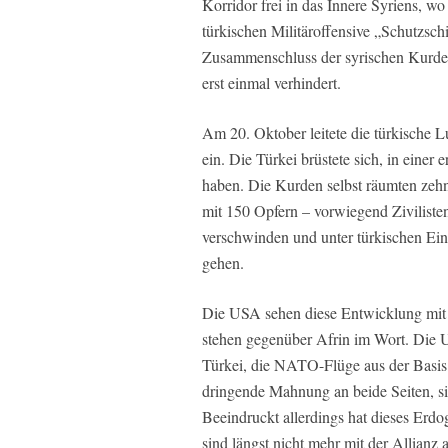
Korridor frei in das Innere Syriens, w
türkischen Militäroffensive „Schutzsc
Zusammenschluss der syrischen Kurden
erst einmal verhindert.
Am 20. Oktober leitete die türkische 
ein. Die Türkei brüstete sich, in einer
haben. Die Kurden selbst räumten zeh
mit 150 Opfern – vorwiegend Zivilisten.
verschwinden und unter türkischen Ein
gehen.
Die USA sehen diese Entwicklung mit 
stehen gegenüber Afrin im Wort. Die U
Türkei, die NATO-Flüge aus der Basis I
dringende Mahnung an beide Seiten, si
Beeindruckt allerdings hat dieses Erdog
sind längst nicht mehr mit der Allian