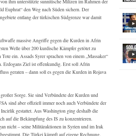
o von ihm unterstützte sunnitische Milizen im Rahmen der
hild Euphrat“ den Weg nach Süden sichern. Der
gebiete entlang der türkischen Südgrenze war damit
Luftwaffe massive Angriffe gegen die Kurden in Afrin
 ersten Welle über 200 kurdische Kämpfer getötet zu
n Tote ein. Assads Syrer sprachen von einem „Massaker“
 Erdogans Ziel ist offenkundig. Erst soll Afrin
fluss geraten – dann soll es gegen die Kurden in Rojava
großer Sorge. Sie sind Verbündete der Kurden und
SA sind aber offiziell immer noch auch Verbündete der
ncirlik gestattet. Aus Washington ging deshalb die
ch auf die Bekämpfung des IS zu konzentrieren.
an nicht – seine Militäraktionen in Syrien und im Irak
z abgestimmt. Die Türkei kämpft auf eigene Rechnung.