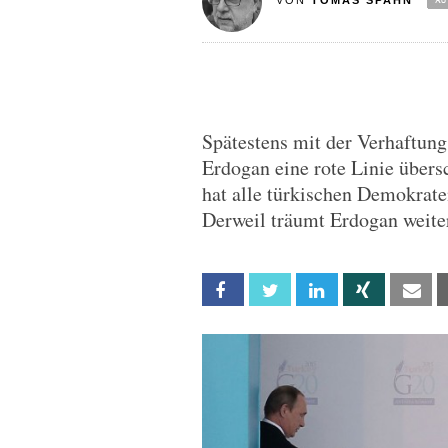
VON
TOMAS SPAHN
Spätestens mit der Verhaftun
Erdogan eine rote Linie übers
hat alle türkischen Demokrate
Derweil träumt Erdogan weite
Facebook
Twitter
Linkedin
Xing
Em