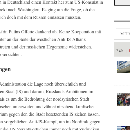
ann in Deutschland einen Kontakt her zum US-Konsulat in
rekt nach Washington. Es ging um die Frage, ob die
 sich doch mit dem Russen einlassen müssten.
frin Putins Offerte dankend ab. Keine Kooperation mit
MEI
ter an der Seite der westlichen Anti-IS-Allianz
treten und der russischen Hegemonie widerstehen.
24h
 verzichten.
ngen
Administration die Lage noch übersichtlich und
hen Staat (IS) und darum, Russlands Ambitionen im
 als es um die Bedrohung der nordsyrischen Stadt
schen unterworfen und zähneknirschend kurdische
ium gegen den die Stadt besetzenden IS ziehen lassen.
nen vorgeblichen Anti-IS-Kampf, um im Nordirak gegen
r die US-Verantwortlichen immer noch mit Zudrücken