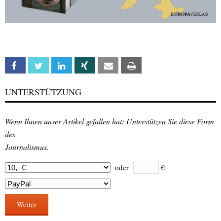
Facebook
Twitter
Linkedin
Xing
Email
Print
UNTERSTÜTZUNG
Wenn Ihnen unser Artikel gefallen hat: Unterstützen Sie diese Form
des
Journalismus.
oder
€
Weiter