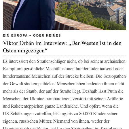
EIN EUROPA – ODER KEINES
Viktor Orbán im Interview: „Der Westen ist in den
Osten umgezogen“
Es interessiert den Straßenschläger nicht, ob bei seinem archaischen
Kampf um persönliche Machtillusionen hundert oder tausend oder
hunderttausend Menschen auf der Strecke bleiben. Die Soziopathen
der Gewalt sind empathielos. Menschenleben bedeuten ihnen nicht
mehr als der Staub, der auf der Straße liegt. Deshalb lässt Putin die
Menschen der Ukraine bombardieren, zerstört mit seinen Artillerie-
und Raketenteppichen ganze Landstriche. Und opfert, wenn die
US-Schätzungen zutreffen, bislang bis zu 80.000 Kinder seiner
eigenen, russischen Mütter. Niemand von ihnen, weder der
Ukrainer noch der Russe, hat für den Soziopathen im Kreml auch