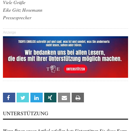
Viele Grüße
Eike Götz Hosemann
Pressesprecher
Anzeige
Facebook
Twitter
Linkedin
Xing
Email
Print
UNTERSTÜTZUNG
Wenn Ihnen unser Artikel gefallen hat: Unterstützen Sie diese Form