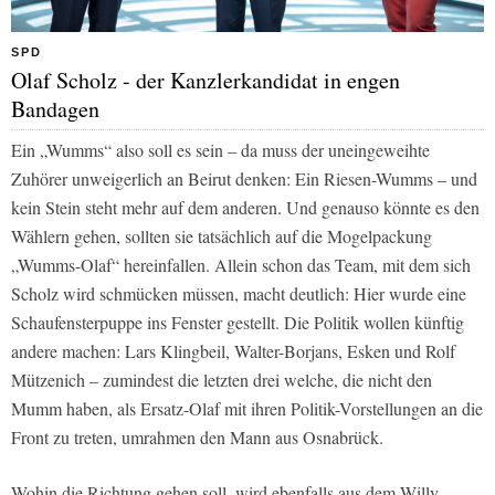
SPD
Olaf Scholz - der Kanzlerkandidat in engen
Bandagen
Ein „Wumms“ also soll es sein – da muss der uneingeweihte
Zuhörer unweigerlich an Beirut denken: Ein Riesen-Wumms – und
kein Stein steht mehr auf dem anderen. Und genauso könnte es den
Wählern gehen, sollten sie tatsächlich auf die Mogelpackung
„Wumms-Olaf“ hereinfallen. Allein schon das Team, mit dem sich
Scholz wird schmücken müssen, macht deutlich: Hier wurde eine
Schaufensterpuppe ins Fenster gestellt. Die Politik wollen künftig
andere machen: Lars Klingbeil, Walter-Borjans, Esken und Rolf
Mützenich – zumindest die letzten drei welche, die nicht den
Mumm haben, als Ersatz-Olaf mit ihren Politik-Vorstellungen an die
Front zu treten, umrahmen den Mann aus Osnabrück.
Wohin die Richtung gehen soll, wird ebenfalls aus dem Willy-