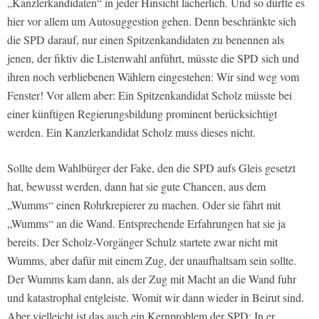
„Kanzlerkandidaten“ in jeder Hinsicht lächerlich. Und so dürfte es
hier vor allem um Autosuggestion gehen. Denn beschränkte sich
die SPD darauf, nur einen Spitzenkandidaten zu benennen als
jenen, der fiktiv die Listenwahl anführt, müsste die SPD sich und
ihren noch verbliebenen Wählern eingestehen: Wir sind weg vom
Fenster! Vor allem aber: Ein Spitzenkandidat Scholz müsste bei
einer künftigen Regierungsbildung prominent berücksichtigt
werden. Ein Kanzlerkandidat Scholz muss dieses nicht.
Sollte dem Wahlbürger der Fake, den die SPD aufs Gleis gesetzt
hat, bewusst werden, dann hat sie gute Chancen, aus dem
„Wumms“ einen Rohrkrepierer zu machen. Oder sie fährt mit
„Wumms“ an die Wand. Entsprechende Erfahrungen hat sie ja
bereits. Der Scholz-Vorgänger Schulz startete zwar nicht mit
Wumms, aber dafür mit einem Zug, der unaufhaltsam sein sollte.
Der Wumms kam dann, als der Zug mit Macht an die Wand fuhr
und katastrophal entgleiste. Womit wir dann wieder in Beirut sind.
Aber vielleicht ist das auch ein Kernproblem der SPD: In er