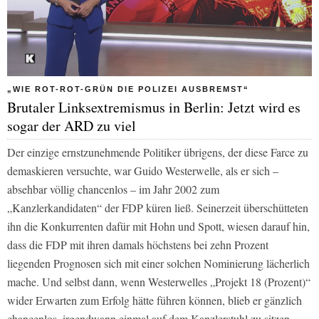
„WIE ROT-ROT-GRÜN DIE POLIZEI AUSBREMST“
Brutaler Linksextremismus in Berlin: Jetzt wird es
sogar der ARD zu viel
Der einzige ernstzunehmende Politiker übrigens, der diese Farce zu
demaskieren versuchte, war Guido Westerwelle, als er sich –
absehbar völlig chancenlos – im Jahr 2002 zum
„Kanzlerkandidaten“ der FDP küren ließ. Seinerzeit überschütteten
ihn die Konkurrenten dafür mit Hohn und Spott, wiesen darauf hin,
dass die FDP mit ihren damals höchstens bei zehn Prozent
liegenden Prognosen sich mit einer solchen Nominierung lächerlich
mache. Und selbst dann, wenn Westerwelles „Projekt 18 (Prozent)“
wider Erwarten zum Erfolg hätte führen können, blieb er gänzlich
chancenlos, irgendwann einmal auf dem Kanzlerstuhl zu sitzen.