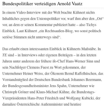
Bundespolitiker verteidigen Arnold Vaatz
In einem Video-Interview mit der
Welt
brachte Kühnert nichts
Inhaltliches gegen den Unionspolitiker vor, warf ihm aber den
„Ort“
vor, an dem er seinen Kommentar publiziert hatte – also
Tichys
Einblick
. Laut Kühnert
„ein Rechtsaußen-Blog, wo sonst politisch
seriöse Stimmen nicht unterwegs sind“
.
Das erlaubt einen interessanten Einblick in Kühnerts Maßstäbe. In
TE
sind – in Interviews oder eigenen Beiträgen – in den letzten
Jahren unter anderem der frühere ifo-Chef Hans-Werner Sinn und
sein Nachfolger Clemens Fuest zu Wort gekommen, der
Unternehmer Heiner Weiss, der Ökonom Bernd Raffelhüschen, das
Vorstandmitglied der Deutschen Bundesbank Johannes Beermann,
der Bundesgesundheitsminister Jens Spahn, Unternehmer wie
Christoph Gröner und Klaus-Michael Kühne, die Bundestags-
Vizepräsidenten Hans-Peter Friedrich und Wolfgang Kubicki, der
damalige Österreichische Außenminister und heutige