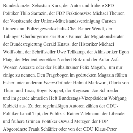
Bundeskanzler Sebastian Kurz, der Autor und frühere SPD-
Politiker Thilo Sarrazin, der FDP-Fraktionsvize Michael Theurer,
der Vorsitzende der Unions-Mittelstandsvereinigung Carsten
Linnemann, Polizeigewerkschafts-Chef Rainer Wendt, der
Tübinger Oberbürgermeister Boris Palmer, der Migrationsberater
der Bundesregierung Gerald Knaus, der Historiker Michael
Wolffsohn, der Schriftsteller Uwe Tellkamp, der Althistoriker Egon
Flaig, der Medientheoretiker Norbert Bolz und der Autor Asfa-
Wossen Asserate oder der Fußballtrainer Felix Magath, um nur
einige zu nennen. Den Fragebogen im gedruckten Magazin füllten
bisher unter anderem
Focus
-Gründer Helmut Markwort, Gloria von
Thurn und Taxis, Roger Köppel, der Regisseur Joe Schroeder –
und im gerade aktuellen Heft Bundestags-Vizepräsident Wolfgang
Kubicki aus. Zu den regelmäßigen Autoren zählen der CDU-
Politiker Ismail Tipi, der Publizist Rainer Zitelmann, der Liberale
und frühere Grünen-Politiker Oswald Metzger, der FDP-
Abgeordnete Frank Schäffler oder von der CDU Klaus-Peter