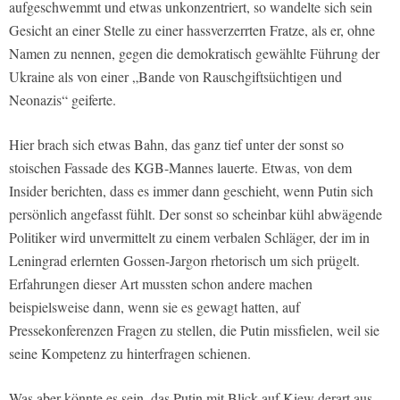
aufgeschwemmt und etwas unkonzentriert, so wandelte sich sein
Gesicht an einer Stelle zu einer hassverzerrten Fratze, als er, ohne
Namen zu nennen, gegen die demokratisch gewählte Führung der
Ukraine als von einer „Bande von Rauschgiftsüchtigen und
Neonazis“ geiferte.
Hier brach sich etwas Bahn, das ganz tief unter der sonst so
stoischen Fassade des KGB-Mannes lauerte. Etwas, von dem
Insider berichten, dass es immer dann geschieht, wenn Putin sich
persönlich angefasst fühlt. Der sonst so scheinbar kühl abwägende
Politiker wird unvermittelt zu einem verbalen Schläger, der im in
Leningrad erlernten Gossen-Jargon rhetorisch um sich prügelt.
Erfahrungen dieser Art mussten schon andere machen
beispielsweise dann, wenn sie es gewagt hatten, auf
Pressekonferenzen Fragen zu stellen, die Putin missfielen, weil sie
seine Kompetenz zu hinterfragen schienen.
Was aber könnte es sein, das Putin mit Blick auf Kiew derart aus