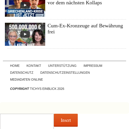
vor dem nächsten Kollaps
Cum-Ex-Kronzeuge auf Bewährung
frei
Skip to content
HOME
KONTAKT
UNTERSTÜTZUNG
IMPRESSUM
DATENSCHUTZ
DATENSCHUTZEINSTELLUNGEN
MEDIADATEN ONLINE
COPYRIGHT
TICHYS EINBLICK 2026
Insert