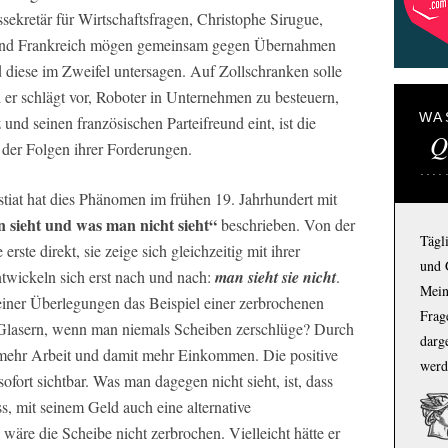
ssekretär für Wirtschaftsfragen, Christophe Sirugue,
 und Frankreich mögen gemeinsam gegen Übernahmen
diese im Zweifel untersagen. Auf Zollschranken solle
er schlägt vor, Roboter in Unternehmen zu besteuern,
WA
und seinen französischen Parteifreund eint, ist die
Q
der Folgen ihrer Forderungen.
iat hat dies Phänomen im frühen 19. Jahrhundert mit
 sieht und was man nicht sieht“
beschrieben. Von der
Tägl
ste direkt, sie zeige sich gleichzeitig mit ihrer
und 
ntwickeln sich erst nach und nach:
man sieht sie nicht
.
Mein
einer Überlegungen das Beispiel einer zerbrochenen
Frage
 Glasern, wenn man niemals Scheiben zerschlüge? Durch
darg
 mehr Arbeit und damit mehr Einkommen. Die positive
werd
sofort sichtbar. Was man dagegen nicht sieht, ist, dass
s, mit seinem Geld auch eine alternative
äre die Scheibe nicht zerbrochen. Vielleicht hätte er