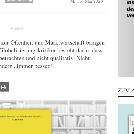
Mi, 13. Mai 2020
R
t zur Offenheit und Marktwirtschaft bringen
lobalisierungskritiker besteht darin, dass
etrachten und nicht qualitativ. Nicht
ondern „immer besser“.
ail
Print
ZUM A