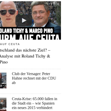
AUF CEUTA
tschland das nächste Ziel? –
Analyse mit Roland Tichy &
Pino
Club der Versager: Peter
Hahne rechnet mit der CDU
ab
Ceuta-Krise: 65.000 fallen in
die Stadt ein – wie Spanien
ein neues 2015 verhindert