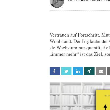
VON
FRANK SCHÄFFLE
Vertrauen auf Fortschritt, Mu
Wohlstand. Der Irrglaube der G
sie Wachstum nur quantitativ b
„immer mehr“ ist das Ziel, s
Facebook
Twitter
Linkedin
Xing
Em