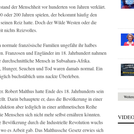
stand der Menschheit vor hunderten von Jahren verklärt.
100 oder 200 Jahren spielen, der bekommt häufig den
seinen Reiz hatte. Doch der Wilde Westen oder die
t nichts Reizvolles.
normale französische Familien ungefähr ihr halbes
n. Franzosen und Engländer im 18. Jahrhundert nahmen
er durchschnittliche Mensch in Subsahara-Afrika.
se, Hunger, Seuchen und Tod waren damals normal. Ein
äglich buchstäblich ums nackte Überleben.
r. Robert Malthus hatte Ende des 18. Jahrhunderts sein
Weiter
lt. Darin behauptete er, dass die Bevölkerung in einer
uktion aber lediglich in einer arithmetischen Reihe
 die Menschen sich nicht mehr selbst ernähren könnten.
VIDE
e Bevölkerung durch die Industrielle Revolution wuchs
 wo es Arbeit gab. Das Malthussche Gesetz erwies sich