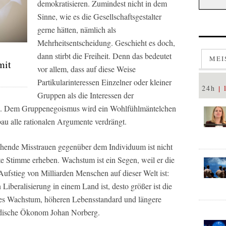
demokratisieren. Zumindest nicht in dem
Sinne, wie es die Gesellschaftsgestalter
gerne hätten, nämlich als
Mehrheitsentscheidung. Geschieht es doch,
dann stirbt die Freiheit. Denn das bedeutet
MEI
mit
vor allem, dass auf diese Weise
Partikularinteressen Einzelner oder kleiner
24h
Gruppen als die Interessen der
n. Dem Gruppenegoismus wird ein Wohlfühlmäntelchen
au alle rationalen Argumente verdrängt.
ehende Misstrauen gegenüber dem Individuum ist nicht
e Stimme erheben. Wachstum ist ein Segen, weil er die
fstieg von Milliarden Menschen auf dieser Welt ist:
 Liberalisierung in einem Land ist, desto größer ist die
es Wachstum, höheren Lebensstandard und längere
edische Ökonom Johan Norberg.