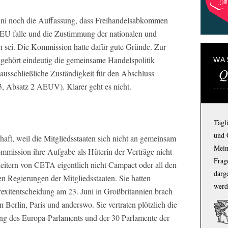
ni noch die Auffassung, dass Freihandelsabkommen
r EU falle und die Zustimmung der nationalen und
ch sei. Die Kommission hatte dafür gute Gründe. Zur
 gehört eindeutig die gemeinsame Handelspolitik
WA
Q
ausschließliche Zuständigkeit für den Abschluss
 3, Absatz 2 AEUV). Klarer geht es nicht.
Tägl
und 
aft, weil die Mitgliedsstaaten sich nicht an gemeinsam
Mein
mmission ihre Aufgabe als Hüterin der Verträge nicht
Frage
eitern von CETA eigentlich nicht Campact oder all den
darg
 Regierungen der Mitgliedsstaaten. Sie hatten
werd
rexitentscheidung am 23. Juni in Großbritannien brach
 Berlin, Paris und anderswo. Sie vertraten plötzlich die
ng des Europa-Parlaments und der 30 Parlamente der