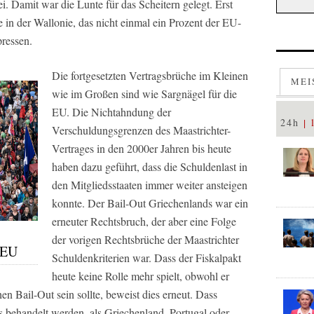
. Damit war die Lunte für das Scheitern gelegt. Erst
e in der Wallonie, das nicht einmal ein Prozent der EU-
pressen.
Die fortgesetzten Vertragsbrüche im Kleinen
MEI
wie im Großen sind wie Sargnägel für die
EU. Die Nichtahndung der
24h
Verschuldungsgrenzen des Maastrichter-
Vertrages in den 2000er Jahren bis heute
haben dazu geführt, dass die Schuldenlast in
den Mitgliedsstaaten immer weiter ansteigen
konnte. Der Bail-Out Griechenlands war ein
erneuter Rechtsbruch, der aber eine Folge
der vorigen Rechtsbrüche der Maastrichter
 EU
Schuldenkriterien war. Dass der Fiskalpakt
heute keine Rolle mehr spielt, obwohl er
en Bail-Out sein sollte, beweist dies erneut. Dass
s behandelt werden, als Griechenland, Portugal oder