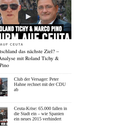
AUF CEUTA
tschland das nächste Ziel? –
Analyse mit Roland Tichy &
Pino
Club der Versager: Peter
Hahne rechnet mit der CDU
ab
Ceuta-Krise: 65.000 fallen in
die Stadt ein – wie Spanien
ein neues 2015 verhindert