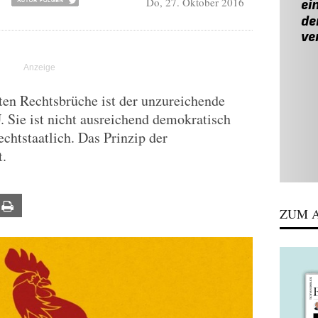
Do, 27. Oktober 2016
R
zten Rechtsbrüche ist der unzureichende
. Sie ist nicht ausreichend demokratisch
echtstaatlich. Das Prinzip der
t.
ail
Print
ZUM A