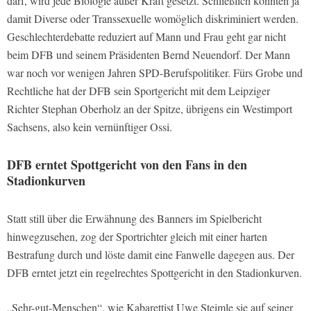
darf, wird jede Biologie außer Kraft gesetzt. Schließlich könnten ja
damit Diverse oder Transsexuelle womöglich diskriminiert werden.
Geschlechterdebatte reduziert auf Mann und Frau geht gar nicht
beim DFB und seinem Präsidenten Bernd Neuendorf. Der Mann
war noch vor wenigen Jahren SPD-Berufspolitiker. Fürs Grobe und
Rechtliche hat der DFB sein Sportgericht mit dem Leipziger
Richter Stephan Oberholz an der Spitze, übrigens ein Westimport
Sachsens, also kein vernünftiger Ossi.
DFB erntet Spottgericht von den Fans in den
Stadionkurven
Statt still über die Erwähnung des Banners im Spielbericht
hinwegzusehen, zog der Sportrichter gleich mit einer harten
Bestrafung durch und löste damit eine Fanwelle dagegen aus. Der
DFB erntet jetzt ein regelrechtes Spottgericht in den Stadionkurven.
„Sehr-gut-Menschen“, wie Kabarettist Uwe Steimle sie auf seiner