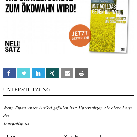
Facebook
Twitter
Linkedin
Xing
Email
Print
UNTERSTÜTZUNG
Wenn Ihnen unser Artikel gefallen hat: Unterstützen Sie diese Form
des
Journalismus.
oder
€