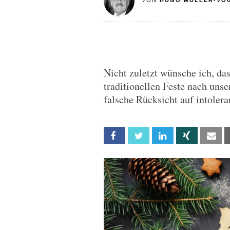
VON
HUGO MÜLLER-VO
Nicht zuletzt wünsche ich, da
traditionellen Feste nach uns
falsche Rücksicht auf intoler
Facebook
Twitter
Linkedin
Xing
Em