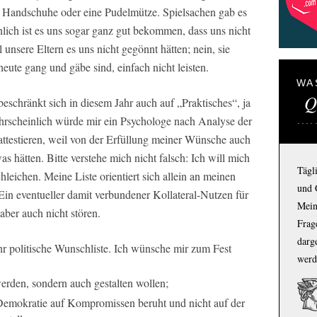
e Handschuhe oder eine Pudelmütze. Spielsachen gab es
inlich ist es uns sogar ganz gut bekommen, dass uns nicht
 unsere Eltern es uns nicht gegönnt hätten; nein, sie
eute gang und gäbe sind, einfach nicht leisten.
WA
Q
beschränkt sich in diesem Jahr auch auf „Praktisches“, ja
ahrscheinlich würde mir ein Psychologe nach Analyse der
attestieren, weil von der Erfüllung meiner Wünsche auch
hätten. Bitte verstehe mich nicht falsch: Ich will mich
Tägl
hleichen. Meine Liste orientiert sich allein an meinen
und 
Ein eventueller damit verbundener Kollateral-Nutzen für
Mein
aber auch nicht stören.
Frage
darg
r politische Wunschliste. Ich wünsche mir zum Fest
werd
werden, sondern auch gestalten wollen;
e Demokratie auf Kompromissen beruht und nicht auf der