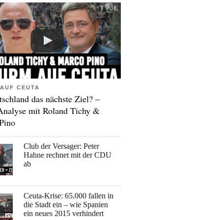
AUF CEUTA
tschland das nächste Ziel? –
Analyse mit Roland Tichy &
Pino
Club der Versager: Peter
Hahne rechnet mit der CDU
ab
Ceuta-Krise: 65.000 fallen in
die Stadt ein – wie Spanien
ein neues 2015 verhindert