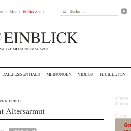
Suche nach:
ast
Shop
Einblick-Abo
DAILI|ES|SENTIALS
MEINUNGEN
VIDEOS
FEUILLETON
VON EINST:
ht Altersarmut
Anzeige