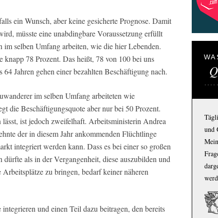
lls ein Wunsch, aber keine gesicherte Prognose. Damit
wird, müsste eine unabdingbare Voraussetzung erfüllt
en im selben Umfang arbeiten, wie die hier Lebenden.
WA
e knapp 78 Prozent. Das heißt, 78 von 100 bei uns
Q
 64 Jahren gehen einer bezahlten Beschäftigung nach.
uwanderer im selben Umfang arbeiteten wie
gt die Beschäftigungsquote aber nur bei 50 Prozent.
Tägl
lässt, ist jedoch zweifelhaft. Arbeitsministerin Andrea
und 
Zehnte der in diesem Jahr ankommenden Flüchtlinge
Mein
arkt integriert werden kann. Dass es bei einer so großen
Frage
n dürfte als in der Vergangenheit, diese auszubilden und
darg
e Arbeitsplätze zu bringen, bedarf keiner näheren
werd
 integrieren und einen Teil dazu beitragen, den bereits