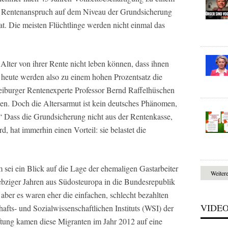
n Rentenanspruch auf dem Niveau der Grundsicherung
t. Die meisten Flüchtlinge werden nicht einmal das
 Alter von ihrer Rente nicht leben können, dass ihnen
n heute werden also zu einem hohen Prozentsatz die
iburger Rentenexperte Professor Bernd Raffelhüschen
gen. Doch die Altersarmut ist kein deutsches Phänomen,
 Dass die Grundsicherung nicht aus der Rentenkasse,
d, hat immerhin einen Vorteil: sie belastet die
 sei ein Blick auf die Lage der ehemaligen Gastarbeiter
Weiter
iebziger Jahren aus Südosteuropa in die Bundesrepublik
 aber es waren eher die einfachen, schlecht bezahlten
VIDE
fts- und Sozialwissenschaftlichen Instituts (WSI) der
tung kamen diese Migranten im Jahr 2012 auf eine