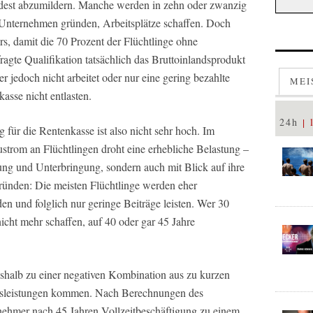
dest abzumildern. Manche werden in zehn oder zwanzig
 Unternehmen gründen, Arbeitsplätze schaffen. Doch
s, damit die 70 Prozent der Flüchtlinge ohne
ragte Qualifikation tatsächlich das Bruttoinlandsprodukt
r jedoch nicht arbeitet oder nur eine gering bezahlte
MEI
asse nicht entlasten.
24h
 für die Rentenkasse ist also nicht sehr hoch. Im
trom an Flüchtlingen droht eine erhebliche Belastung –
ung und Unterbringung, sondern auch mit Blick auf ihre
ründen: Die meisten Flüchtlinge werden eher
den und folglich nur geringe Beiträge leisten. Wer 30
nicht mehr schaffen, auf 40 oder gar 45 Jahre
eshalb zu einer negativen Kombination aus zu kurzen
agsleistungen kommen. Nach Berechnungen des
nehmer nach 45 Jahren Vollzeitbeschäftigung zu einem