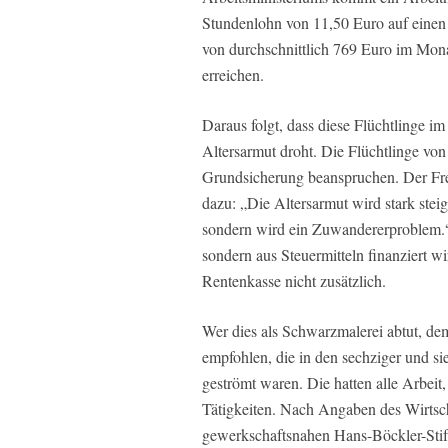
Stundenlohn von 11,50 Euro auf eine
von durchschnittlich 769 Euro im Mona
erreichen.
Daraus folgt, dass diese Flüchtlinge im
Altersarmut droht. Die Flüchtlinge vo
Grundsicherung beanspruchen. Der Fre
dazu: „Die Altersarmut wird stark stei
sondern wird ein Zuwandererproblem.“
sondern aus Steuermitteln finanziert wir
Rentenkasse nicht zusätzlich.
Wer dies als Schwarzmalerei abtut, dem
empfohlen, die in den sechziger und s
geströmt waren. Die hatten alle Arbeit,
Tätigkeiten. Nach Angaben des Wirtscha
gewerkschaftsnahen Hans-Böckler-Stif