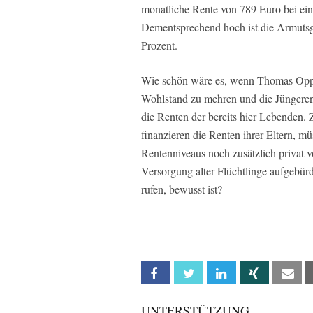
monatliche Rente von 789 Euro bei ein
Dementsprechend hoch ist die Armutsgef
Prozent.
Wie schön wäre es, wenn Thomas Opper
Wohlstand zu mehren und die Jüngeren 
die Renten der bereits hier Lebenden. 
finanzieren die Renten ihrer Eltern, m
Rentenniveaus noch zusätzlich privat 
Versorgung alter Flüchtlinge aufgebür
rufen, bewusst ist?
Facebook
Twitter
Linkedin
Xing
Em
UNTERSTÜTZUNG