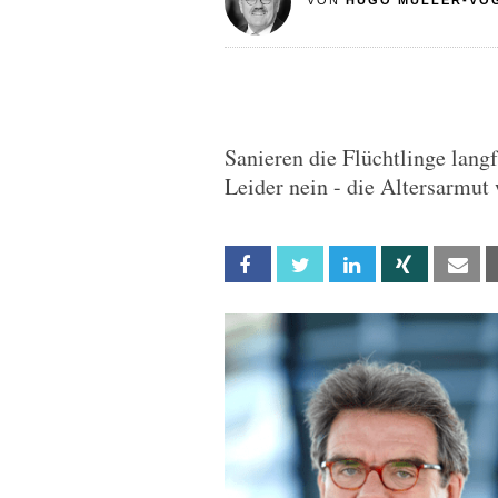
VON
HUGO MÜLLER-VO
Sanieren die Flüchtlinge lang
Leider nein - die Altersarmut
Facebook
Twitter
Linkedin
Xing
Em