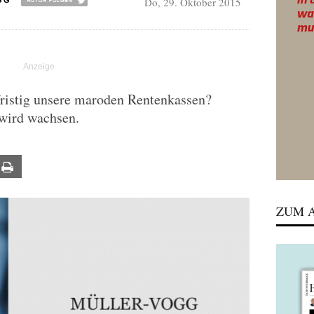
Do, 29. Oktober 2015
GG
fristig unsere maroden Rentenkassen?
 wird wachsen.
ail
Print
ZUM A