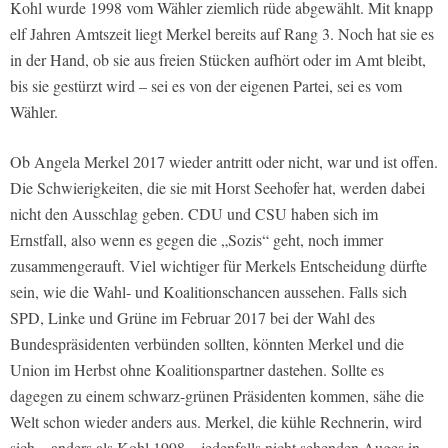
Kohl wurde 1998 vom Wähler ziemlich rüde abgewählt. Mit knapp
elf Jahren Amtszeit liegt Merkel bereits auf Rang 3. Noch hat sie es
in der Hand, ob sie aus freien Stücken aufhört oder im Amt bleibt,
bis sie gestürzt wird – sei es von der eigenen Partei, sei es vom
Wähler.
Ob Angela Merkel 2017 wieder antritt oder nicht, war und ist offen.
Die Schwierigkeiten, die sie mit Horst Seehofer hat, werden dabei
nicht den Ausschlag geben. CDU und CSU haben sich im
Ernstfall, also wenn es gegen die „Sozis“ geht, noch immer
zusammengerauft. Viel wichtiger für Merkels Entscheidung dürfte
sein, wie die Wahl- und Koalitionschancen aussehen. Falls sich
SPD, Linke und Grüne im Februar 2017 bei der Wahl des
Bundespräsidenten verbünden sollten, könnten Merkel und die
Union im Herbst ohne Koalitionspartner dastehen. Sollte es
dagegen zu einem schwarz-grünen Präsidenten kommen, sähe die
Welt schon wieder anders aus. Merkel, die kühle Rechnerin, wird
sich – anders als Kohl 1998 – jedenfalls nicht sehenden Auges in