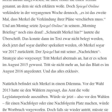
genannt, an dem sie sich erklären wolle. Doch
Spiegel Online
verkündete in der vergangenen Woche dennoch, „es ist das zweite
Mal, dass Merkel die Verkündung ihrer Pläne verschieben muss.“
Und am Montag setzte
Spiegel Online!
in seinem „Morning
Briefing“ noch eins drauf: „Schmeißt Merkel hin?“ lautete die
Überschrift. Das konnte dann im Text zwar nicht belegt werden,
doch jetzt darf sogar darüber spekuliert werden, ob Merkel sogar
vor 2017 zurücktritt. Der
Spiegel
hat mit seiner „Nachrichten“-
Strategie also vorgesorgt: Tritt Merkel abermals an, hat er es schon
im August 2015 gewusst. Tritt sie nicht mehr an, hat das Blatt es im
August 2016 angedeutet. Und das alles exklusiv.
Natürlich befindet sich Merkel in einem Dilemma. Vor der Wahl
2013 hatte sie den Wählern zugesagt, das Amt die volle
Legislaturperiode auszuüben. Würde sie jetzt – also vor den Wahlen
– für einen Nachfolger oder eine Nachfolgerin Platz machen, würde
ihr Wortbruch vorgeworfen. Doch falls sie wieder antritt, müsste sie