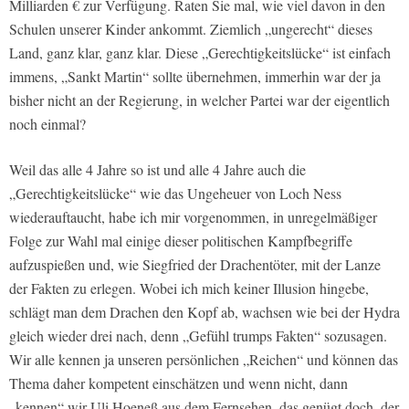
Milliarden € zur Verfügung. Raten Sie mal, wie viel davon in den
Schulen unserer Kinder ankommt. Ziemlich „ungerecht“ dieses
Land, ganz klar, ganz klar. Diese „Gerechtigkeitslücke“ ist einfach
immens, „Sankt Martin“ sollte übernehmen, immerhin war der ja
bisher nicht an der Regierung, in welcher Partei war der eigentlich
noch einmal?
Weil das alle 4 Jahre so ist und alle 4 Jahre auch die
„Gerechtigkeitslücke“ wie das Ungeheuer von Loch Ness
wiederauftaucht, habe ich mir vorgenommen, in unregelmäßiger
Folge zur Wahl mal einige dieser politischen Kampfbegriffe
aufzuspießen und, wie Siegfried der Drachentöter, mit der Lanze
der Fakten zu erlegen. Wobei ich mich keiner Illusion hingebe,
schlägt man dem Drachen den Kopf ab, wachsen wie bei der Hydra
gleich wieder drei nach, denn „Gefühl trumps Fakten“ sozusagen.
Wir alle kennen ja unseren persönlichen „Reichen“ und können das
Thema daher kompetent einschätzen und wenn nicht, dann
„kennen“ wir Uli Hoeneß aus dem Fernsehen, das genügt doch, der