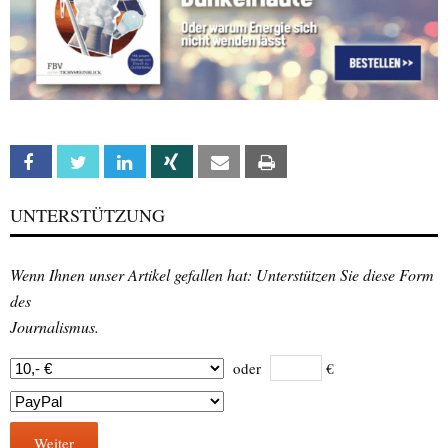
Facebook
Twitter
Linkedin
Xing
Email
Print
UNTERSTÜTZUNG
Wenn Ihnen unser Artikel gefallen hat: Unterstützen Sie diese Form
des
Journalismus.
oder
€
Weiter