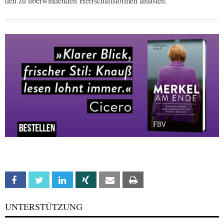
den zu überwindenden Herrschaftsformen anlasten.
Facebook
Twitter
Linkedin
Xing
Email
Print
UNTERSTÜTZUNG