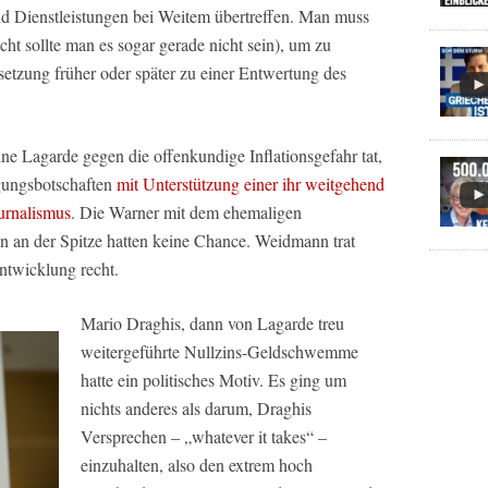
d Dienstleistungen bei Weitem übertreffen. Man muss
icht sollte man es sogar gerade nicht sein), um zu
ssetzung früher oder später zu einer Entwertung des
ne Lagarde gegen die offenkundige Inflationsgefahr tat,
gungsbotschaften
mit Unterstützung einer ihr weitgehend
urnalismus
. Die Warner mit dem ehemaligen
an der Spitze hatten keine Chance. Weidmann trat
ntwicklung recht.
Mario Draghis, dann von Lagarde treu
weitergeführte Nullzins-Geldschwemme
hatte ein politisches Motiv. Es ging um
nichts anderes als darum, Draghis
Versprechen – „whatever it takes“ –
einzuhalten, also den extrem hoch