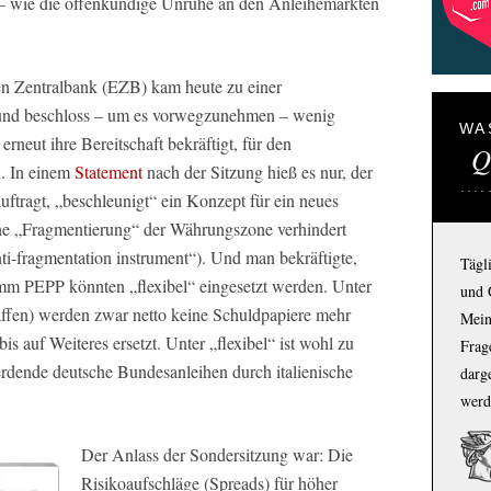
n – wie die offenkundige Unruhe an den Anleihemärkten
en Zentralbank (EZB) kam heute zu einer
und beschloss – um es vorwegzunehmen – wenig
WA
erneut ihre Bereitschaft bekräftigt, für den
Q
. In einem
Statement
nach der Sitzung hieß es nur, der
ftragt, „beschleunigt“ ein Konzept für ein neues
ine „Fragmentierung“ der Währungszone verhindert
ti-fragmentation instrument“). Und man bekräftigte,
Tägl
mm PEPP könnten „flexibel“ eingesetzt werden. Unter
und 
fen) werden zwar netto keine Schuldpapiere mehr
Mein
s auf Weiteres ersetzt. Unter „flexibel“ ist wohl zu
Frage
werdende deutsche Bundesanleihen durch italienische
darg
werd
Der Anlass der Sondersitzung war: Die
Risikoaufschläge (Spreads) für höher