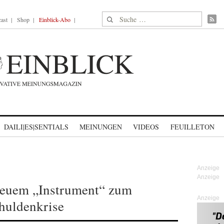
Suche nach:
ast
Shop
Einblick-Abo
DAILI|ES|SENTIALS
MEINUNGEN
VIDEOS
FEUILLETON
neuem „Instrument“ zum
Anzeige
huldenkrise