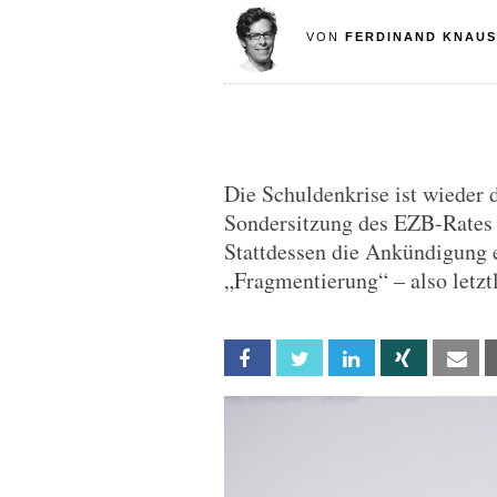
VON
FERDINAND KNAUS
Die Schuldenkrise ist wieder 
Sondersitzung des EZB-Rates 
Stattdessen die Ankündigung 
„Fragmentierung“ – also letzt
Facebook
Twitter
Linkedin
Xing
Em