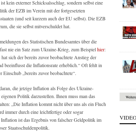
 ist kein externer Schicksalsschlag, sondern selbst eine
tik der EZB im Verein mit der fortgesetzten
staaten (und seit kurzem auch der EU selbst). Die EZB
, die sie selbst mitverschuldet hat.
smeldungen des Statistischen Bundesamtes über die
 fast nie ein Satz zum Ukraine-Krieg, zum Beispiel
hier
:
 hat sich der bereits zuvor beobachtete Anstieg der
 beeinflusst die Inflationsrate erheblich.“ Oft fehlt in
r Einschub „bereits zuvor beobachtete“.
daran, die jetzige Inflation als Folge des Ukraine-
er eigenen Politik darzustellen. Ihnen muss man das
Weiter
en: „Die Inflation kommt nicht über uns als ein Fluch
ird immer durch eine leichtfertige oder sogar
VIDE
 Inflation ist das Ergebnis von falscher Geldpolitik im
er Staatsschuldenpolitik.