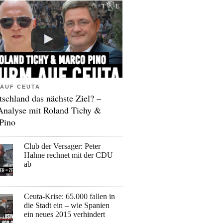
AUF CEUTA
tschland das nächste Ziel? –
Analyse mit Roland Tichy &
Pino
Club der Versager: Peter
Hahne rechnet mit der CDU
ab
Ceuta-Krise: 65.000 fallen in
die Stadt ein – wie Spanien
ein neues 2015 verhindert